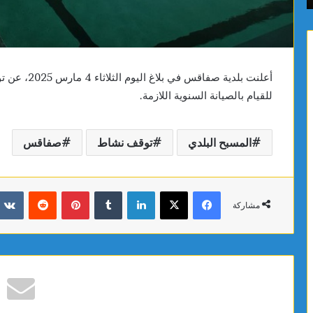
فعالية
الصحي
العلاجات
والبيئة
أعلنت بلدية 
للقيام بالصيانة السنوية اللازمة.
المسبح البلدي
توقف نشاط
صفاقس
فيسبوك
X
لينكدإن
بينتيريست
مشاركة