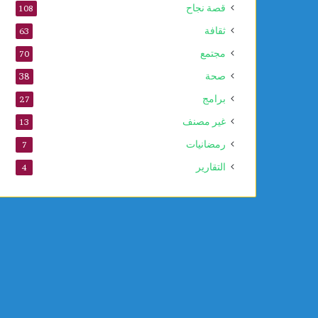
قصة نجاح
108
ثقافة
63
مجتمع
70
صحة
38
برامج
27
غير مصنف
13
رمضانيات
7
التقارير
4