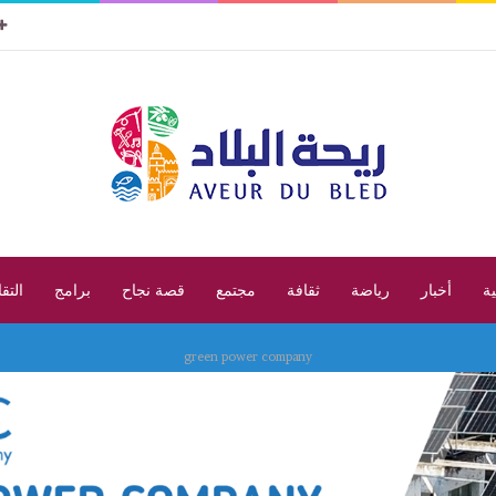
ية
أخبار
رياضة
ثقافة
مجتمع
قصة نجاح
برامج
التق
green power company