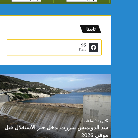
تابعنا
95
Fans
سد
الدويميس
ببنزرت
يدخل
حيز
الاستغلال
قبل
يوجد 9 ساعات
موفى
 محمد
سد الدويميس ببنزرت يدخل حيز الاستغلال قبل
2026
موفى 2026