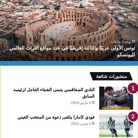
لأولى
غ
ربيًا
و
الثالثة
ق
فريقيًا
ت
ي
س
دد
إ
واقع
0
يوجد 6 ساعات
تونس الأولى عربيًا والثالثة إفريقيًا في عدد مواقع التراث العالمي
لتراث
ك
لليونسكو
لعالمي
س
ليونسكو
ب
م
ظ
منشورات شائعة
ا
النادي الصفاقسي يتمنى الشفاء العاجل لرئيسه
السابق
6 مارس 2024
فودي كامارا يتلقى دعوة من المنتخب الغيني
6 مارس 2024