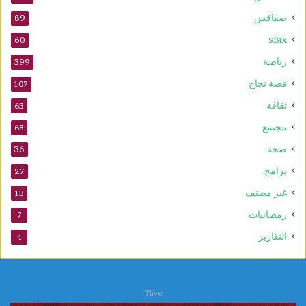
صفاقس
89
sfax
60
رياضة
399
قصة نجاح
107
ثقافة
63
مجتمع
68
صحة
36
برامج
27
غير مصنف
13
رمضانيات
7
التقارير
4
Tlive