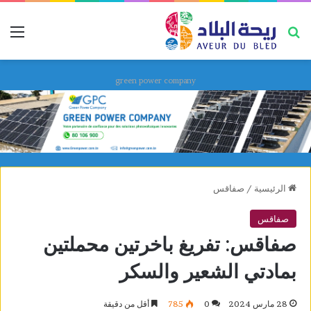
بحث عن
قائ
green power company
الرئيسية
/
صفاقس
صفاقس
صفاقس: تفريغ باخرتين محملتين
بمادتي الشعير والسكر
28 مارس 2024
0
785
أقل من دقيقة