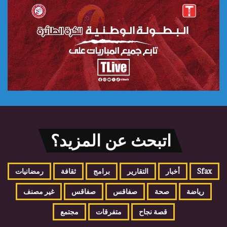
اتبحث عن المزيد؟
Sfax
أخبار
التقارير
برامج
ثقافة
رمضانيات
رياضة
صحة
صفاقس
صفاقس
غير مصنف
قصة نجاح
متفرقات
مجتمع