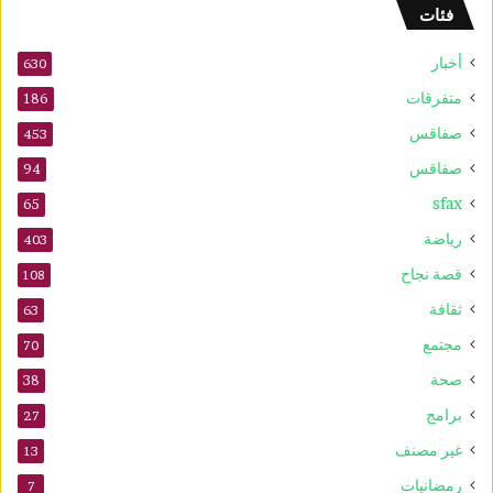
فئات
أخبار
630
متفرقات
186
صفاقس
453
صفاقس
94
sfax
65
رياضة
403
قصة نجاح
108
ثقافة
63
مجتمع
70
صحة
38
برامج
27
غير مصنف
13
رمضانيات
7