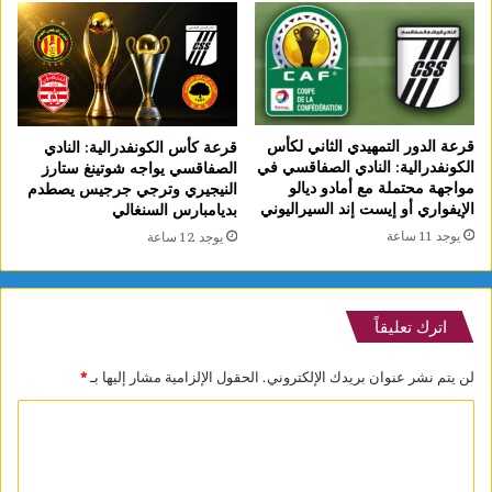
قرعة الدور التمهيدي الثاني لكأس
قرعة كأس الكونفدرالية: النادي
الكونفدرالية: النادي الصفاقسي في
الصفاقسي يواجه شوتينغ ستارز
مواجهة محتملة مع أمادو ديالو
النيجيري وترجي جرجيس يصطدم
الإيفواري أو إيست إند السيراليوني
بديامبارس السنغالي
يوجد 11 ساعة
يوجد 12 ساعة
اترك تعليقاً
لن يتم نشر عنوان بريدك الإلكتروني.
الحقول الإلزامية مشار إليها بـ
*
ا
ل
ت