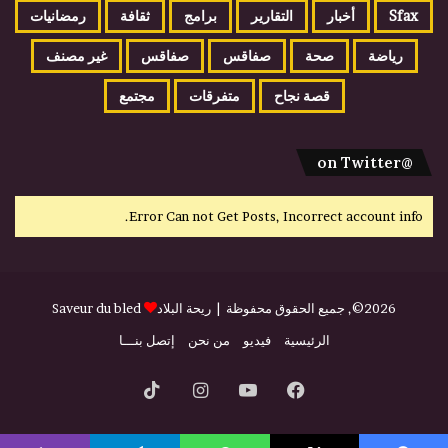
Sfax
أخبار
التقارير
برامج
ثقافة
رمضانيات
رياضة
صحة
صفاقس
صفاقس
غير مصنف
قصة نجاح
متفرقات
مجتمع
@on Twitter
Error Can not Get Posts, Incorrect account info.
2026©, جميع الحقوق محفوظة |
ريحة البلاد
Saveur du bled
الرئيسية
فيديو
من نحن
إتصل بنـــا
فيسبوك
يوتيوب
انستقرام
‫TikTok