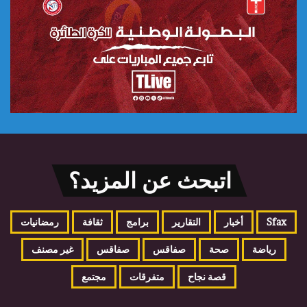
اتبحث عن المزيد؟
Sfax
أخبار
التقارير
برامج
ثقافة
رمضانيات
رياضة
صحة
صفاقس
صفاقس
غير مصنف
قصة نجاح
متفرقات
مجتمع