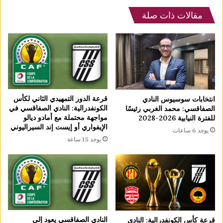
مقالات ذات صلة
قرعة الدور التمهيدي الثاني لكأس
انتخابات سوسيوس النادي
الكونفدرالية: النادي الصفاقسي في
الصفاقسي: محمد الغربي رئيسًا
مواجهة محتملة مع أمادو ديالو
للفترة النيابية 2026-2028
الإيفواري أو إيست إند السيراليوني
يوجد 6 ساعات
يوجد 15 ساعة
النادي الصفاقسي يعود إلى
قرعة كأس الكونفدرالية: النادي