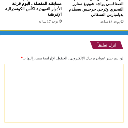
مسابقته المفضلة.. اليوم قرعة
الصفاقسي يواجه شوتينغ ستارز
الأدوار التمهيدية لكأس الكونفدرالية
النيجيري وترجي جرجيس يصطدم
الإفريقية
بديامبارس السنغالي
يوجد 17 ساعة
يوجد 15 ساعة
اترك تعليقاً
لن يتم نشر عنوان بريدك الإلكتروني.
الحقول الإلزامية مشار إليها بـ
*
ا
ل
ت
ع
ل
ي
ق