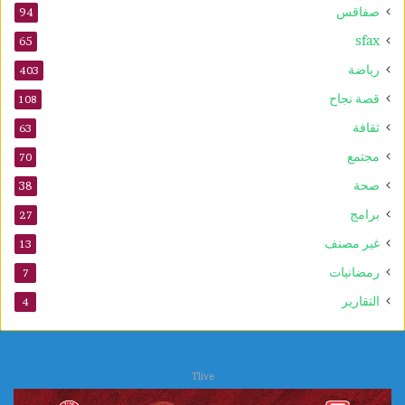
صفاقس
94
sfax
65
رياضة
403
قصة نجاح
108
ثقافة
63
مجتمع
70
صحة
38
برامج
27
غير مصنف
13
رمضانيات
7
التقارير
4
Tlive