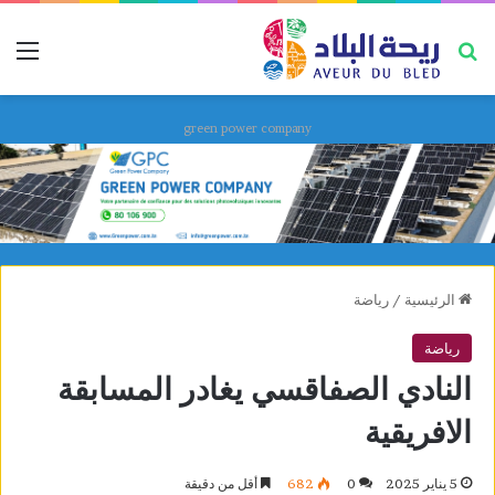
بحث عن
قائ
green power company
الرئيسية
/
رياضة
رياضة
النادي الصفاقسي يغادر المسابقة
الافريقية
5 يناير 2025
0
682
أقل من دقيقة