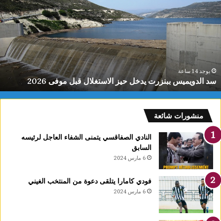
بنزرت
ع
دخل
ج
يز
ي
لاستغلال
م
بل
ن
وفى
ا
202
ا
يوجد 14 ساعة
سد الدويميس ببنزرت يدخل حيز الاستغلال قبل موفى 2026
و
ف
ا
منشورات شائعة
النادي الصفاقسي يتمنى الشفاء العاجل لرئيسه
السابق
6 مارس 2024
فودي كامارا يتلقى دعوة من المنتخب الغيني
6 مارس 2024