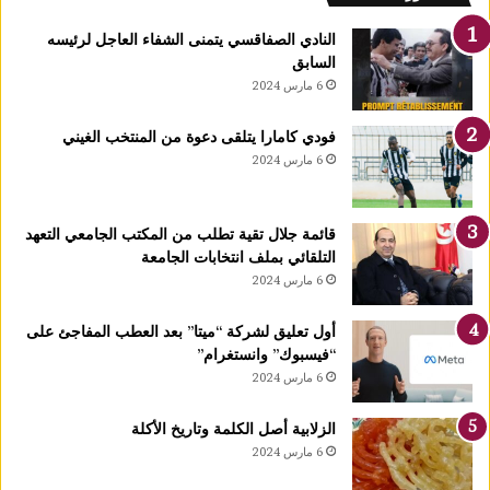
يً
ا
النادي الصفاقسي يتمنى الشفاء العاجل لرئيسه
و
السابق
ا
6 مارس 2024
ل
ث
فودي كامارا يتلقى دعوة من المنتخب الغيني
ا
6 مارس 2024
ل
ث
ة
قائمة جلال تقية تطلب من المكتب الجامعي التعهد
إ
التلقائي بملف انتخابات الجامعة
ف
6 مارس 2024
ر
ي
ق
أول تعليق لشركة “ميتا” بعد العطب المفاجئ على
يً
“فيسبوك” وانستغرام”
ا
6 مارس 2024
ف
ي
الزلابية أصل الكلمة وتاريخ الأكلة
ع
6 مارس 2024
د
د