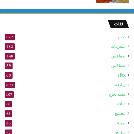
م
و
ا
فئات
ق
ع
أخبار
ا
622
ل
متفرقات
182
ت
صفاقس
ر
448
ا
صفاقس
89
ث
sfax
ا
60
ل
رياضة
399
ع
ا
قصة نجاح
107
ل
ثقافة
63
م
ي
مجتمع
68
ل
صحة
36
ل
ي
برامج
27