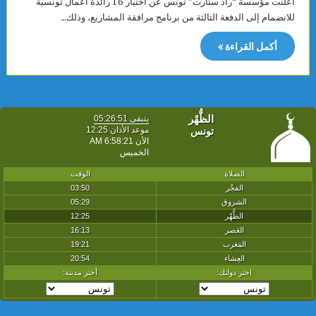
أعلنت مؤسسة “راد ستارت” تونس عن اختيار 16 رائدة أعمال تونسية
للانضمام إلى الدفعة الثالثة من برنامج مرافقة المشاريع، وذلك…
أكمل القراءة »