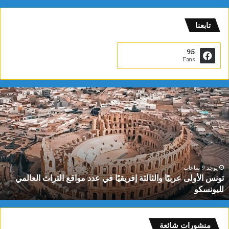
تابعنا
95
Fans
ت
و
ن
س
ا
ل
أ
و
يوجد 9 ساعات
تونس الأولى عربيًا والثالثة إفريقيًا في عدد مواقع التراث العالمي
ل
لليونسكو
ى
ع
ر
ب
منشورات شائعة