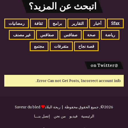
اتبحث عن المزيد؟
Sfax
أخبار
التقارير
برامج
ثقافة
رمضانيات
رياضة
صحة
صفاقس
صفاقس
غير مصنف
قصة نجاح
متفرقات
مجتمع
@on Twitter
Error Can not Get Posts, Incorrect account info.
2026©, جميع الحقوق محفوظة |
ريحة البلاد
Saveur du bled
الرئيسية
فيديو
من نحن
إتصل بنـــا