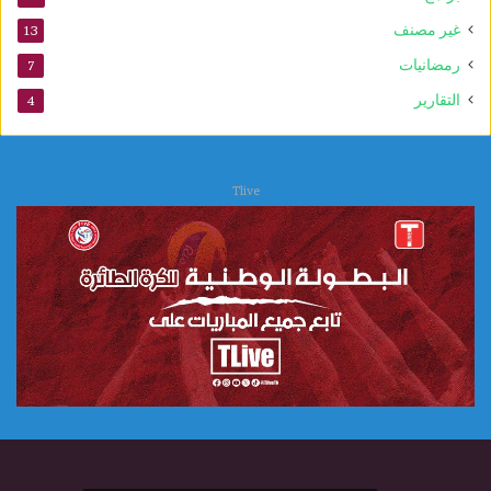
و
غير مصنف
13
ن
س
رمضانيات
7
ك
التقارير
4
و
Tlive