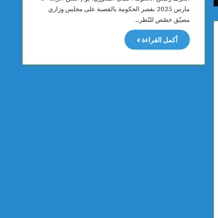
و
ب
مارس 2025 بقصر الحكومة بالقصبة على مجلس وزاري
ن
ا
مضيّق خصّص للنّظر…
ع
س
ق
ت
أكمل القراءة »
ا
و
رً
ر
ا
م
ج
ر
د
ك
ي
زً
دً
ا
ا
إ
ي
ق
ح
ل
دّ
ي
م
م
ن
يً
ن
ا
م
ل
و
ش
ا
م