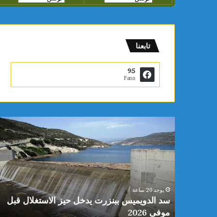
تابعنا
95
Fans
س
د
ا
ل
د
و
ي
يوجد 20 ساعة
م
 محمد
سد الدويميس ببنزرت يدخل حيز الاستغلال قبل
ي
موفى 2026
س