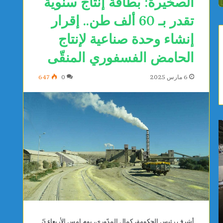
الصخيرة: بطاقة إنتاج سنوية
تقدر بـ 60 ألف طن.. إقرار
إنشاء وحدة صناعية لإنتاج
الحامض الفسفوري المنقّى
6 مارس 2025
0
647
ب
ا
ا
خ
ح
ت
ث
ي
و
ا
ن
ر
ي
م
يوجد 20 ساعة
يوجد 20 ساعة
ط
ع
باحثون يطورون عقارًا جديدًا يحدّ من نمو الأورام
اختيار مع
و
ه
السرطانية ويعزز فعالية العلاجات
لمراقبة 
ر
د
أشرف رئيس الحكومة، كمال المدّوري، يوم امس الأربعاء 5