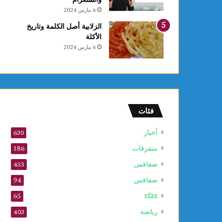
ل
6 مارس 2024
ق
ب
الزلابية أصل الكلمة وتاريخ
ل
الأكلة
م
6 مارس 2024
و
ف
ى
2
0
2
فئات
6
أخبار
630
متفرقات
186
صفاقس
453
صفاقس
94
sfax
65
رياضة
403