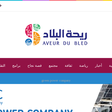
ية
أخبار
رياضة
ثقافة
مجتمع
قصة نجاح
برامج
التق
green power company