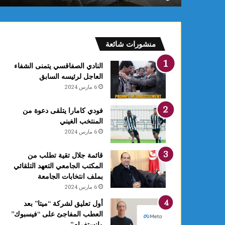
ب
ب
ن
ز
منشورات شائعة
ر
ت
النادي الصفاقسي يتمنى الشفاء
ي
العاجل لرئيسه السابق
د
6 مارس 2024
خ
ل
فودي كامارا يتلقى دعوة من
ح
المنتخب الغيني
ي
6 مارس 2024
ز
ا
ل
قائمة جلال تقية تطلب من
ا
المكتب الجامعي التعهد التلقائي
س
بملف انتخابات الجامعة
ت
6 مارس 2024
غ
أول تعليق لشركة “ميتا” بعد
ل
العطب المفاجئ على “فيسبوك”
ا
وانستغرام”