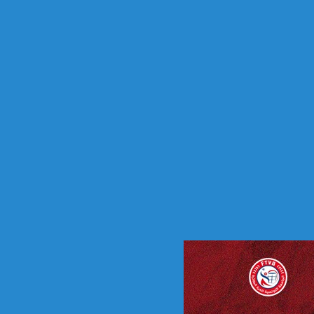
س
ن
ة