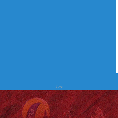
ا
ص
ل
ر
ي
ف
ة
ا
ا
ل
ل
ص
ع
ح
ل
ي
ا
و
ج
ا
ا
ل
ت
ب
ي
ئ
ة
Tlive