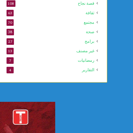
قصة نجاح
108
ثقافة
63
مجتمع
70
صحة
38
برامج
27
غير مصنف
13
رمضانيات
7
التقارير
4