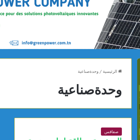
الرئيسية
/
وحدةصناعية
وحدةصناعية
صفاقس