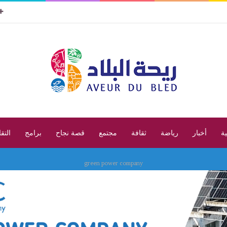
ية
أخبار
رياضة
ثقافة
مجتمع
قصة نجاح
برامج
التق
green power company