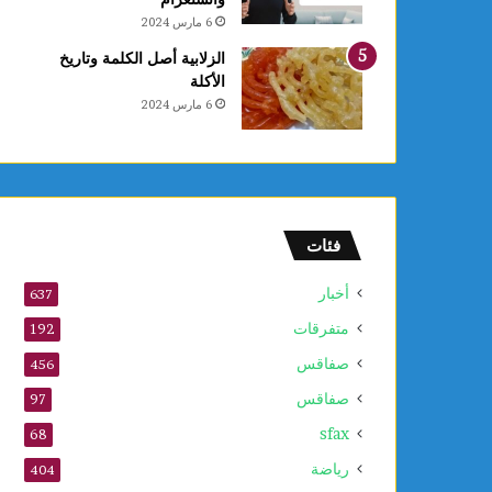
ع
6 مارس 2024
ا
ل
الزلابية أصل الكلمة وتاريخ
أ
الأكلة
و
6 مارس 2024
ل
و
2
5
أ
و
فئات
ت
ذ
أخبار
637
ك
متفرقات
ر
192
ى
صفاقس
456
ا
صفاقس
ل
97
م
sfax
68
و
ل
رياضة
404
د