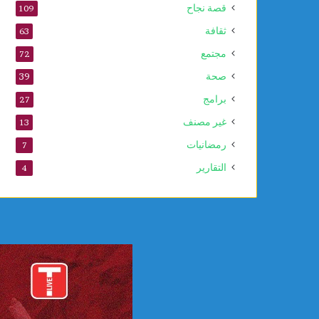
قصة نجاح
109
ا
ل
ثقافة
63
ن
مجتمع
72
ب
و
صحة
39
ي
برامج
27
غير مصنف
13
رمضانيات
7
التقارير
4