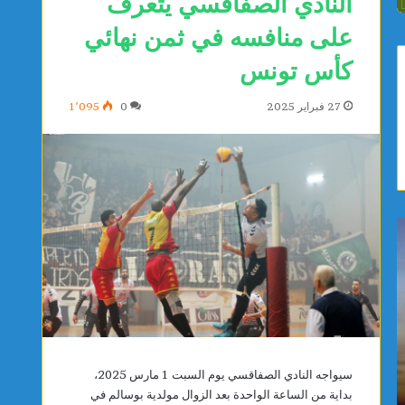
النادي الصفاقسي يتعرف
على منافسه في ثمن نهائي
كأس تونس
27 فبراير 2025
0
1٬095
ي
ص
ا
ف
س
ا
م
ق
ي
س
ن
:
ا
م
يوجد يوم واحد
يوجد يوم و
ل
و
ياسمين الديماسي تتوج بذهبية البطولة العربية
صفاقس: م
سيواجه النادي الصفاقسي يوم السبت 1 مارس 2025،
د
ا
للشطرنج تحت 10 سنوات
المستشف
بداية من الساعة الواحدة بعد الزوال مولدية بوسالم في
ي
ط