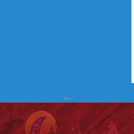
ا
ح
ت
ر
س
Tlive