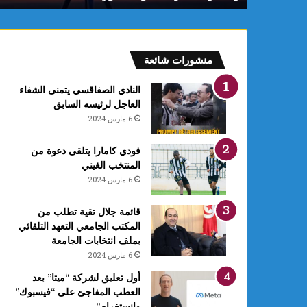
م
:
ف
ل
منشورات شائعة
ك
يً
النادي الصفاقسي يتمنى الشفاء
ا
العاجل لرئيسه السابق
1
6 مارس 2024
4
أ
فودي كامارا يتلقى دعوة من
و
المنتخب الغيني
ت
6 مارس 2024
غ
ر
ة
قائمة جلال تقية تطلب من
ش
المكتب الجامعي التعهد التلقائي
ه
بملف انتخابات الجامعة
ر
6 مارس 2024
ر
أول تعليق لشركة “ميتا” بعد
ب
العطب المفاجئ على “فيسبوك”
ي
وانستغرام”