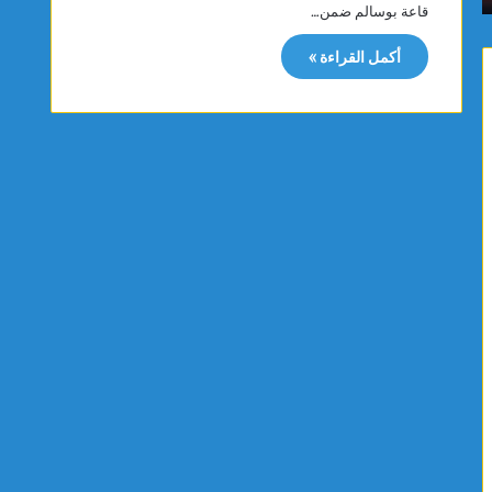
قاعة بوسالم ضمن…
م
ن
ا
ة
أكمل القراءة »
س
ت
ي
ت
ت
ب
ت
ر
و
ع
ج
ب
ب
ت
ذ
ج
ه
ه
ب
ي
ي
ز
ة
ا
ا
ت
ل
ط
ب
ب
ط
ي
و
ة
ل
ل
ة
ف