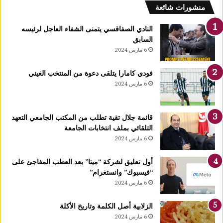
ف
منشورات شائعة
ل
ك
النادي الصفاقسي يتمنى الشفاء العاجل لرئيسه
يً
السابق
ا
6 مارس 2024
1
4
فودي كامارا يتلقى دعوة من المنتخب الغيني
أ
6 مارس 2024
و
ت
غ
قائمة جلال تقية تطلب من المكتب الجامعي التعهد
ر
التلقائي بملف انتخابات الجامعة
ة
6 مارس 2024
ش
ه
ر
أول تعليق لشركة “ميتا” بعد العطب المفاجئ على
ر
“فيسبوك” وانستغرام”
ب
6 مارس 2024
ي
ع
الزلابية أصل الكلمة وتاريخ الأكلة
ا
6 مارس 2024
ل