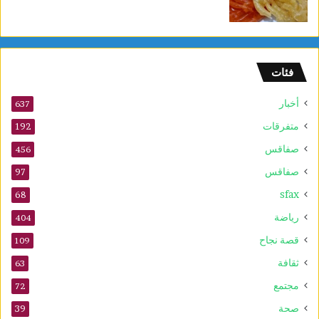
أ
و
ل
و
فئات
2
5
أخبار
أ
637
و
متفرقات
192
ت
صفاقس
ذ
456
ك
صفاقس
97
ر
sfax
ى
68
ا
رياضة
404
ل
م
قصة نجاح
109
و
ثقافة
63
ل
د
مجتمع
72
ا
صحة
39
ل