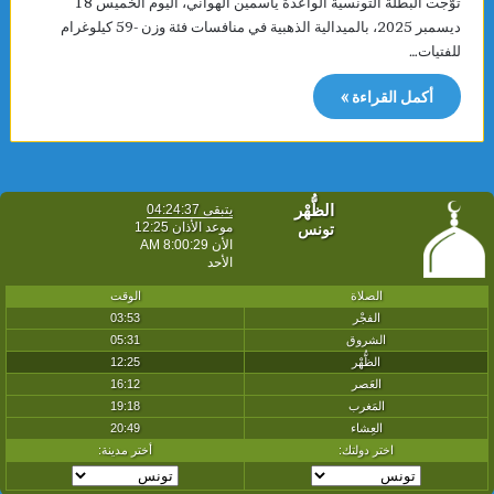
توّجت البطلة التونسية الواعدة ياسمين الهواني، اليوم الخميس 18
ديسمبر 2025، بالميدالية الذهبية في منافسات فئة وزن -59 كيلوغرام
للفتيات…
أكمل القراءة »