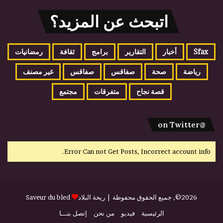
اتبحث عن المزيد؟
Sfax
أخبار
التقارير
برامج
ثقافة
رمضانيات
رياضة
صحة
صفاقس
صفاقس
غير مصنف
قصة نجاح
متفرقات
مجتمع
@on Twitter
Error Can not Get Posts, Incorrect account info.
2026©, جميع الحقوق محفوظة |
ريحة البلاد
Saveur du bled
الرئيسية
فيديو
من نحن
إتصل بنـــا