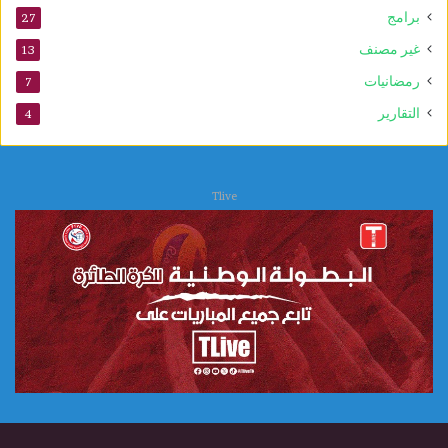
ن
برامج
27
ب
غير مصنف
13
و
ي
رمضانيات
7
التقارير
4
Tlive