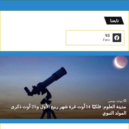
تابعنا
95
Fans
م
د
ي
ن
ة
ا
ل
ع
يوجد يومين
مدينة العلوم: فلكيًا 14 أوت غرة شهر ربيع الأول و25 أوت ذكرى
ل
المولد النبوي
و
م
: