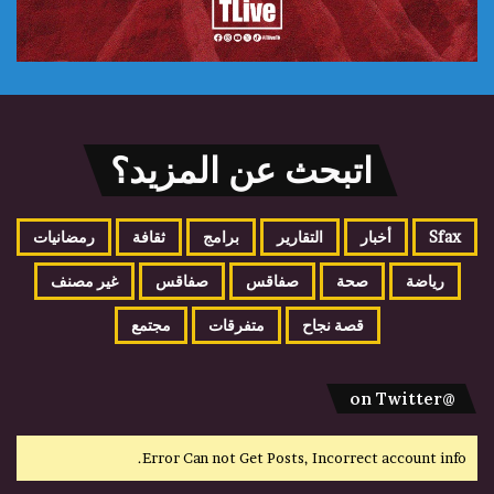
اتبحث عن المزيد؟
Sfax
أخبار
التقارير
برامج
ثقافة
رمضانيات
رياضة
صحة
صفاقس
صفاقس
غير مصنف
قصة نجاح
متفرقات
مجتمع
@on Twitter
Error Can not Get Posts, Incorrect account info.