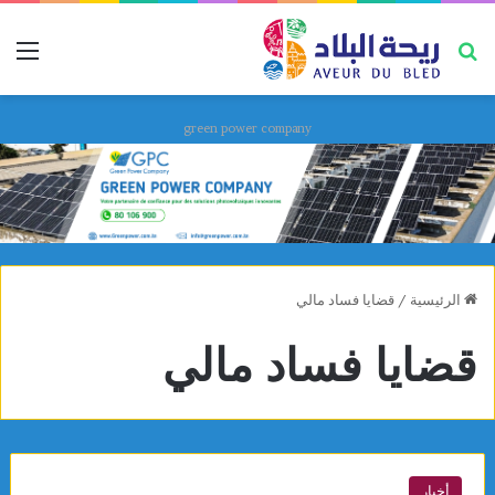
بحث عن
قائ
green power company
الرئيسية
/
قضايا فساد مالي
قضايا فساد مالي
أخبار