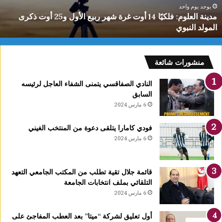
ع
يوجد يوم واحد
مدينة العلوم: فلكيًا 14 أوت غرة شهر ربيع الأول و25 أوت ذكرى
ل
المولد النبوي
و
م
:
ف
منشورات شائعة
ل
ك
النادي الصفاقسي يتمنى الشفاء العاجل لرئيسه
يً
السابق
ا
6 مارس 2024
1
4
فودي كامارا يتلقى دعوة من المنتخب الغيني
أ
6 مارس 2024
و
ت
غ
قائمة جلال تقية تطلب من المكتب الجامعي التعهد
ر
التلقائي بملف انتخابات الجامعة
ة
6 مارس 2024
ش
ه
ر
أول تعليق لشركة “ميتا” بعد العطب المفاجئ على