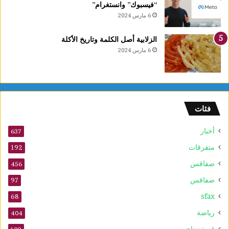
ر
“فيسبوك” وانستغرام”
ب
6 مارس 2024
ي
ع
الزلابية أصل الكلمة وتاريخ الأكلة
ا
6 مارس 2024
ل
أ
و
ل
و
فئات
2
5
أخبار
أ
637
و
متفرقات
192
ت
صفاقس
ذ
456
ك
صفاقس
97
ر
sfax
ى
68
ا
رياضة
404
ل
م
قصة نجاح