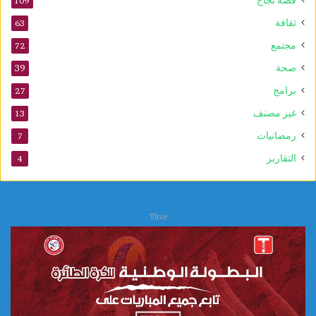
109
و
ثقافة
63
ل
د
مجتمع
72
ا
صحة
39
ل
ن
برامج
27
ب
غير مصنف
13
و
ي
رمضانيات
7
التقارير
4
Tlive