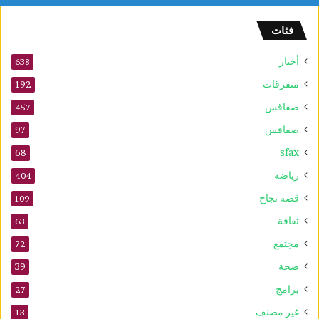
م
ه
فئات
و
ر
أخبار
ي
638
ة
متفرقات
192
صفاقس
457
صفاقس
97
sfax
68
رياضة
404
قصة نجاح
109
ثقافة
63
مجتمع
72
صحة
39
برامج
27
غير مصنف
13