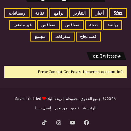
Sfax
أخبار
التقارير
برامج
ثقافة
رمضانيات
رياضة
صحة
صفاقس
صفاقس
غير مصنف
قصة نجاح
متفرقات
مجتمع
@on Twitter
Error Can not Get Posts, Incorrect account info.
2026©, جميع الحقوق محفوظة |
ريحة البلاد
Saveur du bled
الرئيسية
فيديو
من نحن
إتصل بنـــا
فيسبوك
يوتيوب
انستقرام
‫TikTok