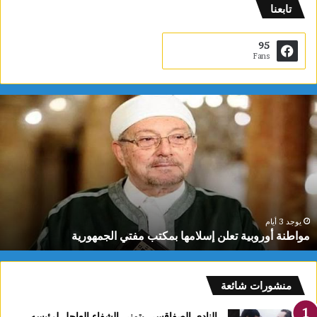
تابعنا
95
Fans
م
و
ا
ط
ن
ة
أ
و
ر
يوجد 3 أيام
مواطنة أوروبية تعلن إسلامها بمكتب مفتي الجمهورية
و
ب
ي
ة
منشورات شائعة
ت
ع
النادي الصفاقسي يتمنى الشفاء العاجل لرئيسه