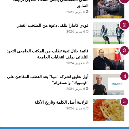
ل
السابق
ن
6 مارس 2024
إ
س
فودي كامارا يتلقى دعوة من المنتخب الغيني
ل
6 مارس 2024
ا
م
ه
قائمة جلال تقية تطلب من المكتب الجامعي التعهد
ا
التلقائي بملف انتخابات الجامعة
ب
6 مارس 2024
م
ك
ت
أول تعليق لشركة “ميتا” بعد العطب المفاجئ على
ب
“فيسبوك” وانستغرام”
م
6 مارس 2024
ف
ت
الزلابية أصل الكلمة وتاريخ الأكلة
ي
6 مارس 2024
ا
ل
ج