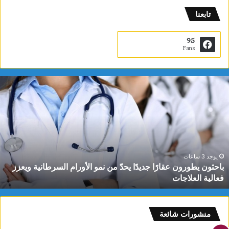
تابعنا
95
Fans
ب
ا
ح
ث
و
ن
ي
ط
يوجد 3 ساعات
باحثون يطورون عقارًا جديدًا يحدّ من نمو الأورام السرطانية ويعزز
و
فعالية العلاجات
ر
و
ن
ع
منشورات شائعة
ق