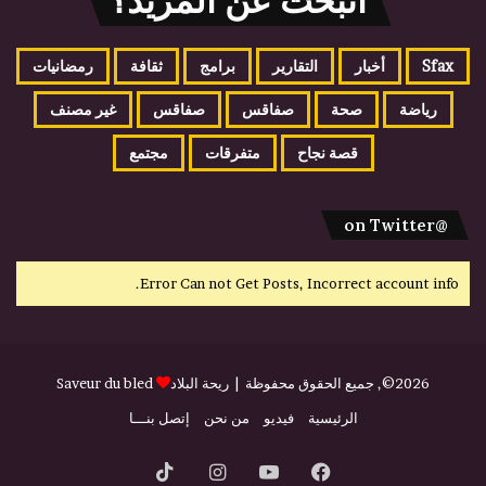
اتبحث عن المزيد؟
Sfax
أخبار
التقارير
برامج
ثقافة
رمضانيات
رياضة
صحة
صفاقس
صفاقس
غير مصنف
قصة نجاح
متفرقات
مجتمع
@on Twitter
Error Can not Get Posts, Incorrect account info.
2026©, جميع الحقوق محفوظة |
ريحة البلاد
Saveur du bled
الرئيسية
فيديو
من نحن
إتصل بنـــا
فيسبوك
يوتيوب
انستقرام
‫TikTok