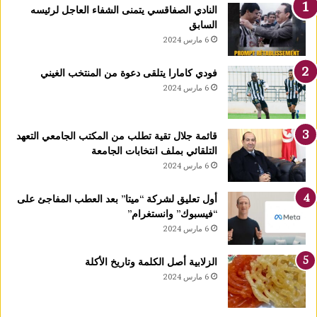
ا
النادي الصفاقسي يتمنى الشفاء العاجل لرئيسه
رً
السابق
ا
6 مارس 2024
ج
د
فودي كامارا يتلقى دعوة من المنتخب الغيني
ي
6 مارس 2024
دً
ا
ي
قائمة جلال تقية تطلب من المكتب الجامعي التعهد
ح
التلقائي بملف انتخابات الجامعة
دّ
6 مارس 2024
م
ن
ن
أول تعليق لشركة “ميتا” بعد العطب المفاجئ على
م
“فيسبوك” وانستغرام”
و
6 مارس 2024
ا
ل
الزلابية أصل الكلمة وتاريخ الأكلة
أ
6 مارس 2024
و
ر
ا