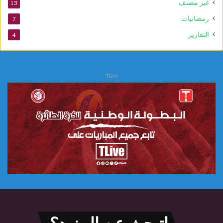
غير مصنف
13
ا
ل
رمضانيات
7
ع
التقارير
4
ل
ا
ج
ا
Tlive
ت