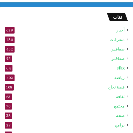
م
ا
فئات
ل
س
أخبار
ر
629
ط
متفرقات
186
ا
صفاقس
ن
452
ي
صفاقس
93
ة
sfax
و
64
ي
رياضة
402
ع
ز
قصة نجاح
108
ز
ثقافة
63
ف
ع
مجتمع
70
ا
صحة
38
ل
ي
برامج
27
ة