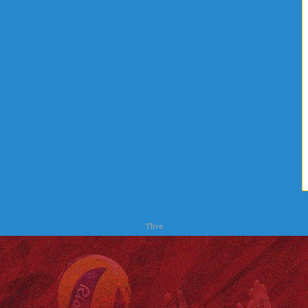
ص
س
ر
ن
ف
ة
ا
ل
ص
ح
ي
و
ا
ل
ب
ي
ئ
ة
Tlive