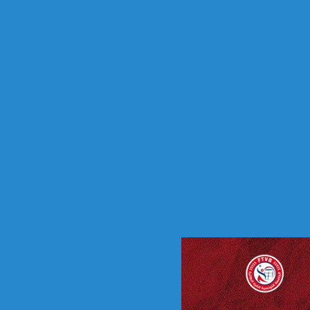
ي
ف
ي
م
و
ا
ج
ه
ة
م
ح
ت
م
ل
ة
م
ع
أ
م
ا
د