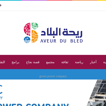
ية
أخبار
رياضة
ثقافة
مجتمع
قصة نجاح
برامج
التق
green power company