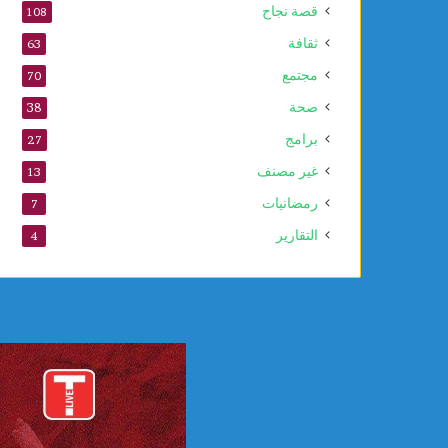
قصة نجاح
108
ا
ل
ثقافة
63
ي
مجتمع
70
ة
ا
صحة
38
ل
برامج
27
ع
ل
غير مصنف
13
ا
رمضانيات
7
ج
ا
التقارير
4
ت