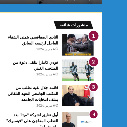
و
ن
ع
ق
منشورات شائعة
ا
رً
النادي الصفاقسي يتمنى الشفاء
ا
العاجل لرئيسه السابق
ج
6 مارس 2024
د
ي
فودي كامارا يتلقى دعوة من
دً
المنتخب الغيني
ا
6 مارس 2024
ي
ح
دّ
قائمة جلال تقية تطلب من
م
المكتب الجامعي التعهد التلقائي
ن
بملف انتخابات الجامعة
ن
6 مارس 2024
م
أول تعليق لشركة “ميتا” بعد
و
العطب المفاجئ على “فيسبوك”
ا
وانستغرام”