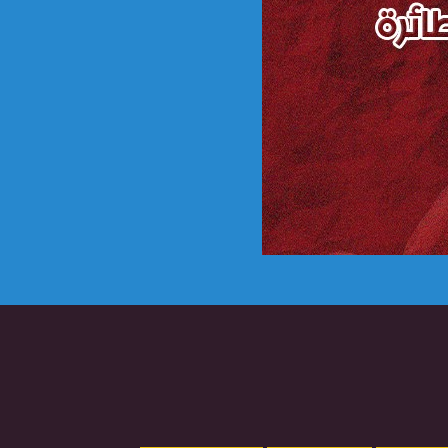
و
د
ي
ا
ل
و
ا
ل
إ
ي
ف
و
ا
ر
ي
أ
و
إ
ي
س
ت