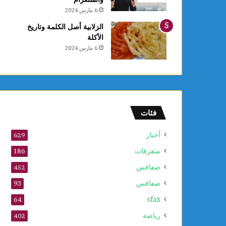
ل
6 مارس 2024
أ
و
الزلابية أصل الكلمة وتاريخ
ر
الأكلة
ا
6 مارس 2024
م
ا
ل
س
ر
ط
فئات
ا
ن
أخبار
629
ي
متفرقات
ة
186
و
صفاقس
452
ي
صفاقس
ع
93
ز
sfax
64
ز
ف
رياضة
402
ع