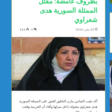
بظروف غامضة: مقتل
الممثلة السورية هدى
شعراوي
29 يناير 2026
0
444
ا
ا
خ
ب
ت
ن
ي
ق
ا
ر
ر
ق
م
ن
يوجد 3 ساعات
يوجد 3 ساعات
ع
ة
أكد نقيب الفنانين مازن الناطور العثور على الممثلة السورية
اختيار معهد باستور مركزًا إقليميًا لشمال إفريقيا
ابن قرقن
ه
ي
هدى شعراوي مقتولة داخل منزلها.وأفاد أن الجريمة وقعت
لمراقبة مياه الصرف الصحي والبيئة
العربية لل
د
ح