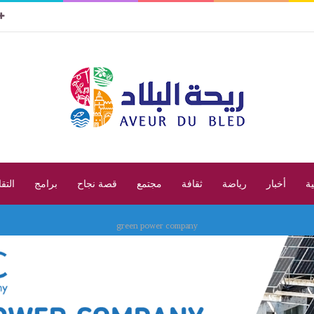
ية
أخبار
رياضة
ثقافة
مجتمع
قصة نجاح
برامج
التق
green power company