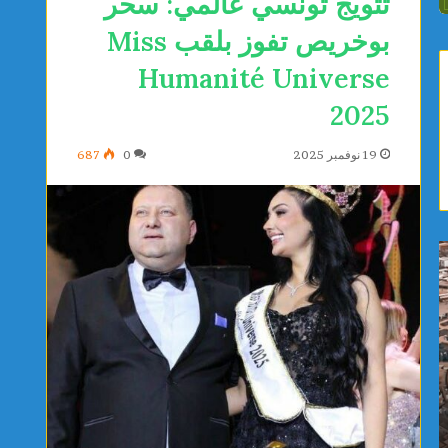
تتويج تونسي عالمي: سحر
بوخريص تفوز بلقب Miss
Humanité Universe
2025
19 نوفمبر 2025
0
687
أ
ن
م
و
ط
ر
ا
س
ر
ح
غ
ن
ز
و
يوجد 13 ساعة
يوجد 13 ساعة
ي
ن
أمطار غزيرة ورياح قوية تصل سرعتها إلى 90
نور سحنو
ر
تُ
كلم/س بداية من ظهر اليوم
نهائي بطو
ة
ط