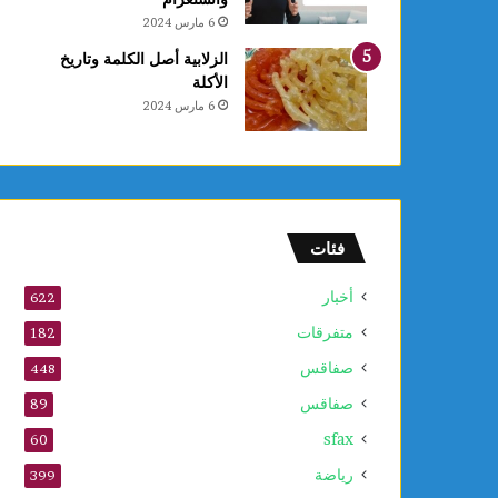
ي
6 مارس 2024
ع
د
الزلابية أصل الكلمة وتاريخ
د
الأكلة
م
6 مارس 2024
و
ا
ق
ع
ا
ل
فئات
ت
ر
أخبار
622
ا
متفرقات
ث
182
ا
صفاقس
448
ل
صفاقس
ع
89
ا
sfax
60
ل
م
رياضة
399
ي