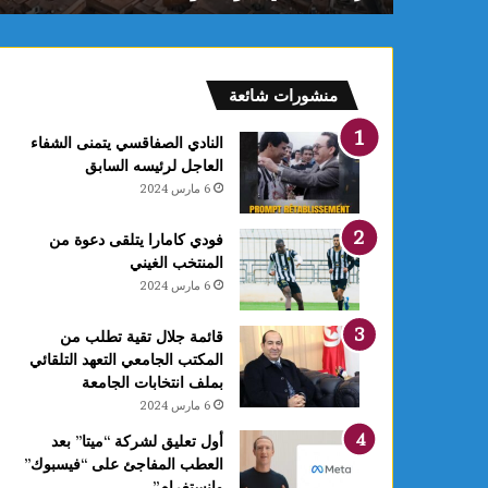
ع
ر
ب
يً
منشورات شائعة
ا
و
النادي الصفاقسي يتمنى الشفاء
ا
العاجل لرئيسه السابق
ل
6 مارس 2024
ث
ا
فودي كامارا يتلقى دعوة من
ل
المنتخب الغيني
ث
6 مارس 2024
ة
إ
ف
قائمة جلال تقية تطلب من
ر
المكتب الجامعي التعهد التلقائي
ي
بملف انتخابات الجامعة
ق
6 مارس 2024
يً
أول تعليق لشركة “ميتا” بعد
ا
العطب المفاجئ على “فيسبوك”
ف
وانستغرام”