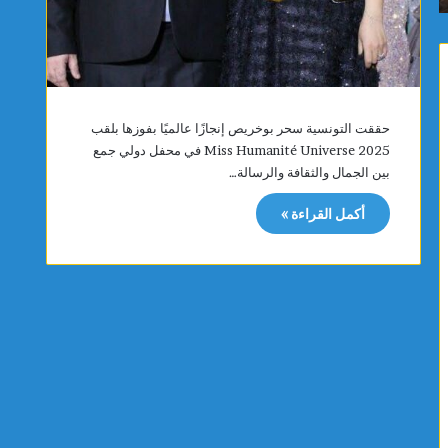
و
ي
ر
ح
ي
ب
ا
ا
ح
ل
ق
م
حققت التونسية سحر بوخريص إنجازًا عالميًا بفوزها بلقب
و
ص
Miss Humanité Universe 2025 في محفل دولي جمع
ي
ن
بين الجمال والثقافة والرسالة…
ة
ف
ت
ة
أكمل القراءة »
ص
ا
ل
ل
س
أ
ر
و
ع
ل
ت
ى
ه
و
ا
ت
إ
ب
ل
ل
ى
غ