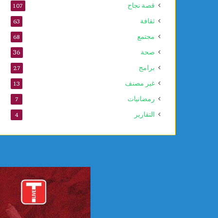
قصة نجاح
107
ل
ل
ثقافة
63
ي
مجتمع
68
و
ن
صحة
36
س
برامج
27
ك
و
غير مصنف
13
رمضانيات
7
التقارير
4