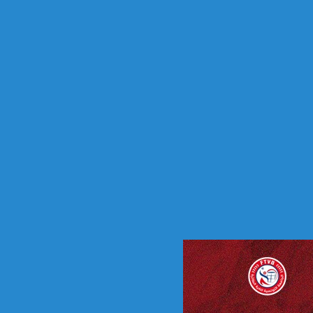
ا
ئ
ي