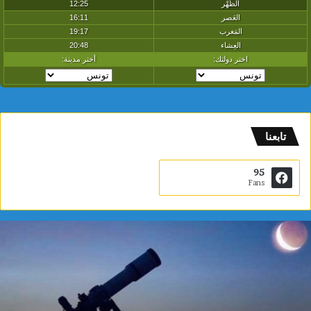
تابعنا
95
Fans
م
د
ي
ن
ة
ا