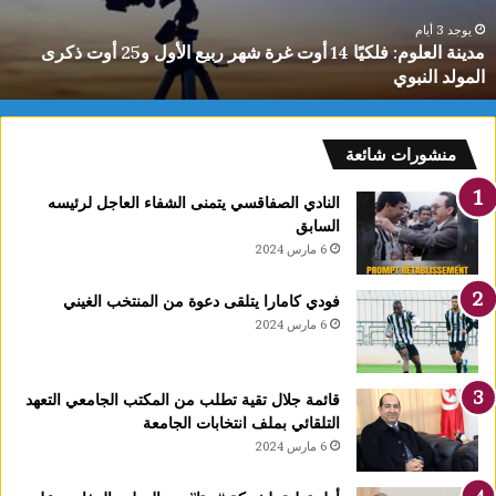
ل
ع
يوجد 3 أيام
مدينة العلوم: فلكيًا 14 أوت غرة شهر ربيع الأول و25 أوت ذكرى
ل
المولد النبوي
و
م
:
ف
منشورات شائعة
ل
ك
النادي الصفاقسي يتمنى الشفاء العاجل لرئيسه
يً
السابق
ا
6 مارس 2024
1
4
فودي كامارا يتلقى دعوة من المنتخب الغيني
أ
6 مارس 2024
و
ت
غ
قائمة جلال تقية تطلب من المكتب الجامعي التعهد
ر
التلقائي بملف انتخابات الجامعة
ة
6 مارس 2024
ش
ه
ر