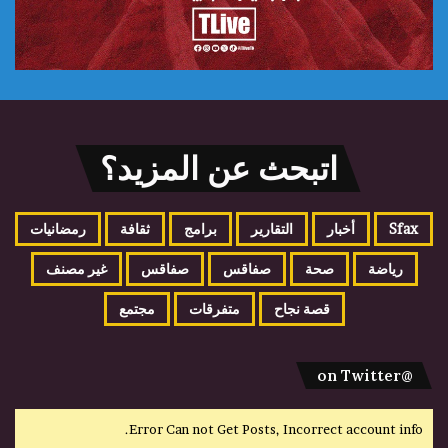
اتبحث عن المزيد؟
Sfax
أخبار
التقارير
برامج
ثقافة
رمضانيات
رياضة
صحة
صفاقس
صفاقس
غير مصنف
قصة نجاح
متفرقات
مجتمع
@on Twitter
Error Can not Get Posts, Incorrect account info.