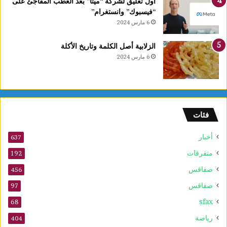
أول تعليق لشركة “ميتا” بعد العطب المفاجئ على
ر
“فيسبوك” وانستغرام”
ب
6 مارس 2024
ي
ع
الزلابية أصل الكلمة وتاريخ الأكلة
ا
6 مارس 2024
ل
أ
و
ل
و
فئات
2
5
أخبار
أ
637
و
متفرقات
192
ت
صفاقس
ذ
456
ك
صفاقس
97
ر
sfax
ى
68
ا
رياضة
404
ل