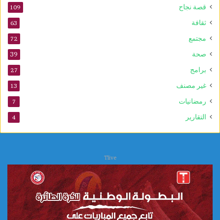
م
قصة نجاح
109
و
ثقافة
63
ل
د
مجتمع
72
ا
صحة
39
ل
ن
برامج
27
ب
غير مصنف
13
و
ي
رمضانيات
7
التقارير
4
Tlive