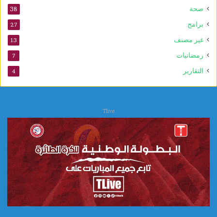
ا
صحة
38
ل
ي
برامج
27
ة
غير مصنف
13
ا
ل
رمضانيات
7
ع
التقارير
4
ل
ا
ج
ا
Tlive
ت