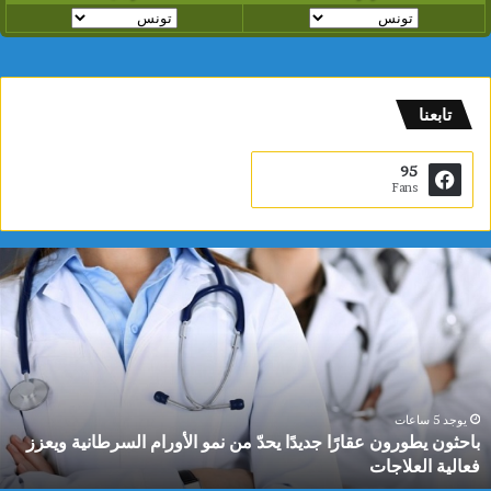
تابعنا
95
Fans
ب
ا
ح
ث
و
ن
ي
ط
يوجد 5 ساعات
باحثون يطورون عقارًا جديدًا يحدّ من نمو الأورام السرطانية ويعزز
و
فعالية العلاجات
ر
و