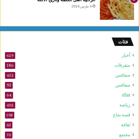
أ
6 مارس 2024
و
ر
ا
م
ا
فئات
ل
س
أخبار
ر
629
ط
متفرقات
186
ا
صفاقس
ن
452
ي
صفاقس
93
ة
sfax
و
64
ي
رياضة
402
ع
ز
قصة نجاح
108
ز
ثقافة
63
ف
ع
مجتمع
70