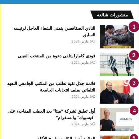
ن
ع
منشورات شائعة
ق
ا
النادي الصفاقسي يتمنى الشفاء العاجل لرئيسه
رً
السابق
ا
6 مارس 2024
ج
د
فودي كامارا يتلقى دعوة من المنتخب الغيني
ي
6 مارس 2024
دً
ا
ي
قائمة جلال تقية تطلب من المكتب الجامعي التعهد
ح
التلقائي بملف انتخابات الجامعة
دّ
6 مارس 2024
م
ن
ن
أول تعليق لشركة “ميتا” بعد العطب المفاجئ على
م
“فيسبوك” وانستغرام”
و
6 مارس 2024
ا
ل
الزلابية أصل الكلمة وتاريخ الأكلة