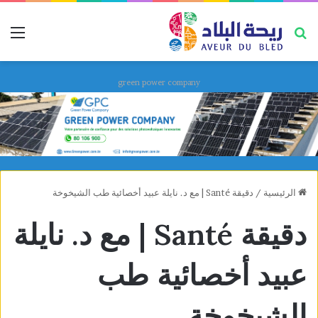
بحث عن
قائ
green power company
الرئيسية
/
دقيقة Santé | مع د. نايلة عبيد أخصائية طب الشيخوخة
دقيقة Santé | مع د. نايلة
عبيد أخصائية طب
الشيخوخة