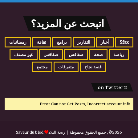
اتبحث عن المزيد؟
Sfax
أخبار
التقارير
برامج
ثقافة
رمضانيات
رياضة
صحة
صفاقس
صفاقس
غير مصنف
قصة نجاح
متفرقات
مجتمع
@on Twitter
Error Can not Get Posts, Incorrect account info.
2026©, جميع الحقوق محفوظة |
ريحة البلاد
Saveur du bled