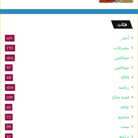
و
ل
و
فئات
2
5
أخبار
أ
637
و
متفرقات
192
ت
صفاقس
ذ
456
ك
صفاقس
97
ر
sfax
ى
68
ا
رياضة
404
ل
م
قصة نجاح
109
و
ثقافة
63
ل
د
مجتمع
72
ا
صحة
39
ل
ن
برامج
27