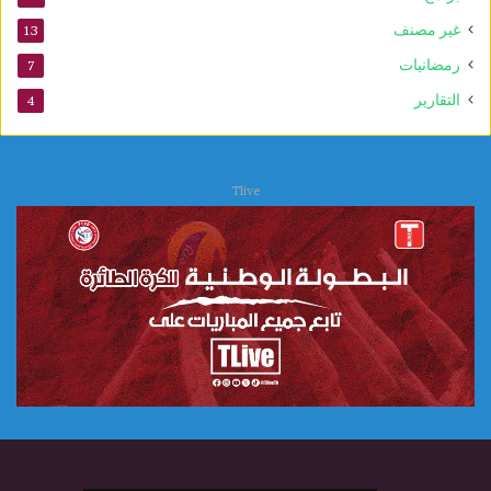
ب
غير مصنف
13
و
ي
رمضانيات
7
التقارير
4
Tlive