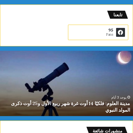
تابعنا
95
Fans
م
د
ي
ن
ة
ا
ل
ع
يوجد 3 أيام
مدينة العلوم: فلكيًا 14 أوت غرة شهر ربيع الأول و25 أوت ذكرى
ل
المولد النبوي
و
م
:
ف
منشورات شائعة