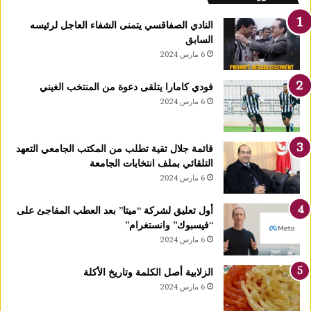
ل
ك
النادي الصفاقسي يتمنى الشفاء العاجل لرئيسه
يً
السابق
ا
6 مارس 2024
1
4
فودي كامارا يتلقى دعوة من المنتخب الغيني
أ
6 مارس 2024
و
ت
غ
قائمة جلال تقية تطلب من المكتب الجامعي التعهد
ر
التلقائي بملف انتخابات الجامعة
ة
6 مارس 2024
ش
ه
ر
أول تعليق لشركة “ميتا” بعد العطب المفاجئ على
ر
“فيسبوك” وانستغرام”
ب
6 مارس 2024
ي
ع
الزلابية أصل الكلمة وتاريخ الأكلة
ا
6 مارس 2024
ل
أ