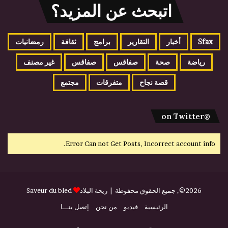
اتبحث عن المزيد؟
Sfax
أخبار
التقارير
برامج
ثقافة
رمضانيات
رياضة
صحة
صفاقس
صفاقس
غير مصنف
قصة نجاح
متفرقات
مجتمع
@on Twitter
Error Can not Get Posts, Incorrect account info.
2026©, جميع الحقوق محفوظة |
ريحة البلاد
Saveur du bled
الرئيسية
فيديو
من نحن
إتصل بنـــا