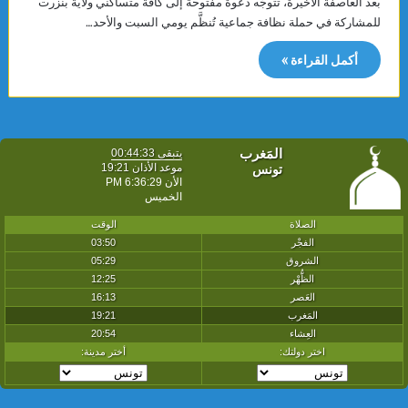
بعد العاصفة الأخيرة، تتوجّه دعوة مفتوحة إلى كافة متساكني ولاية بنزرت
للمشاركة في حملة نظافة جماعية تُنظَّم يومي السبت والأحد…
أكمل القراءة »