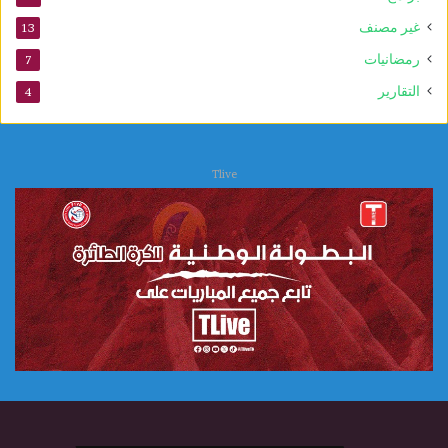
ة
غير مصنف
13
ا
ل
رمضانيات
7
ع
التقارير
4
ل
ا
ج
ا
Tlive
ت