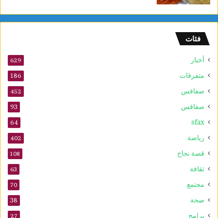
ا
م
ا
فئات
ل
س
أخبار
ر
629
ط
متفرقات
186
ا
صفاقس
ن
452
ي
صفاقس
93
ة
sfax
و
64
ي
رياضة
402
ع
ز
قصة نجاح
108
ز
ثقافة
63
ف
ع
مجتمع
70
ا
صحة
38
ل
ي
برامج
27