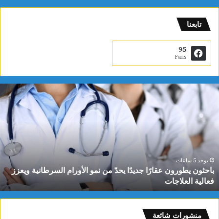
تابعنا
95
Fans
ب
ا
ح
ث
و
ن
ي
ط
يوجد 5 ساعات
باحثون يطورون عقارًا جديدًا يحدّ من نمو الأورام السرطانية ويعزز
و
فعالية العلاجات
ر
و
ن
ع
منشورات شائعة