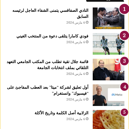
ق
ا
النادي الصفاقسي يتمنى الشفاء العاجل لرئيسه
رً
السابق
ا
6 مارس 2024
ج
د
فودي كامارا يتلقى دعوة من المنتخب الغيني
ي
6 مارس 2024
دً
ا
ي
قائمة جلال تقية تطلب من المكتب الجامعي التعهد
ح
التلقائي بملف انتخابات الجامعة
دّ
6 مارس 2024
م
ن
ن
أول تعليق لشركة “ميتا” بعد العطب المفاجئ على
م
“فيسبوك” وانستغرام”
و
6 مارس 2024
ا
ل
الزلابية أصل الكلمة وتاريخ الأكلة
أ
6 مارس 2024
و
ر