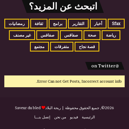
اتبحث عن المزيد؟
Sfax
أخبار
التقارير
برامج
ثقافة
رمضانيات
رياضة
صحة
صفاقس
صفاقس
غير مصنف
قصة نجاح
متفرقات
مجتمع
@on Twitter
Error Can not Get Posts, Incorrect account info.
2026©, جميع الحقوق محفوظة |
ريحة البلاد
Saveur du bled
الرئيسية
فيديو
من نحن
إتصل بنـــا