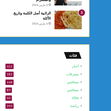
ي
6 مارس 2024
ع
د
الزلابية أصل الكلمة وتاريخ
د
الأكلة
م
6 مارس 2024
و
ا
ق
ع
ا
ل
فئات
ت
ر
أخبار
622
ا
متفرقات
ث
182
ا
صفاقس
448
ل
صفاقس
ع
89
ا
sfax
60
ل
م
رياضة
399
ي