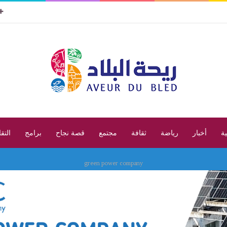
ية
أخبار
رياضة
ثقافة
مجتمع
قصة نجاح
برامج
التق
green power company