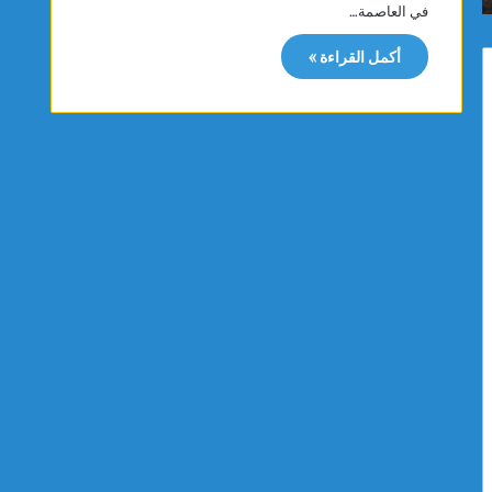
في العاصمة…
و
ي
ر
ح
أكمل القراءة »
ي
ب
ا
ا
ح
ل
ق
م
و
ص
ي
ن
ة
ف
ت
ة
ص
ا
ل
ل
س
أ
ر
و
ع
ل
ت
ى
ه
و
ا
ت
إ
ب
ل
ل
ى
غ