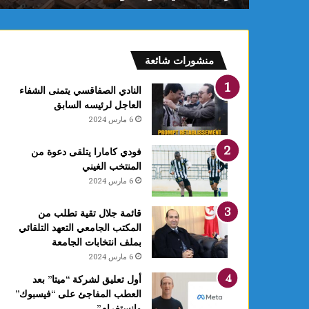
ع
ر
ب
يً
منشورات شائعة
ا
و
النادي الصفاقسي يتمنى الشفاء
ا
العاجل لرئيسه السابق
ل
6 مارس 2024
ث
ا
فودي كامارا يتلقى دعوة من
ل
المنتخب الغيني
ث
6 مارس 2024
ة
إ
ف
قائمة جلال تقية تطلب من
ر
المكتب الجامعي التعهد التلقائي
ي
بملف انتخابات الجامعة
ق
6 مارس 2024
يً
أول تعليق لشركة “ميتا” بعد
ا
العطب المفاجئ على “فيسبوك”
ف
وانستغرام”