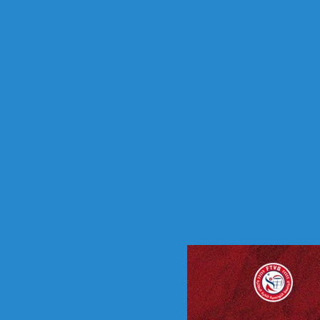
ا
ئ
ي