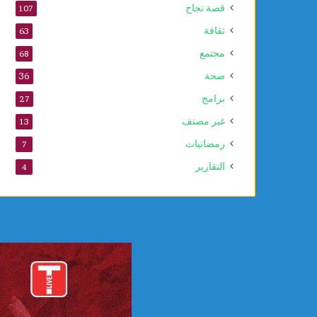
قصة نجاح
107
ل
ل
ثقافة
63
ي
مجتمع
68
و
ن
صحة
36
س
برامج
27
ك
و
غير مصنف
13
رمضانيات
7
التقارير
4