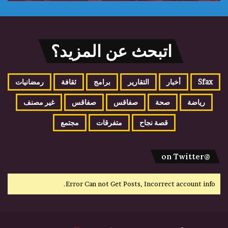
اتبحث عن المزيد؟
Sfax
أخبار
التقارير
برامج
ثقافة
رمضانيات
رياضة
صحة
صفاقس
صفاقس
غير مصنف
قصة نجاح
متفرقات
مجتمع
@on Twitter
Error Can not Get Posts, Incorrect account info.