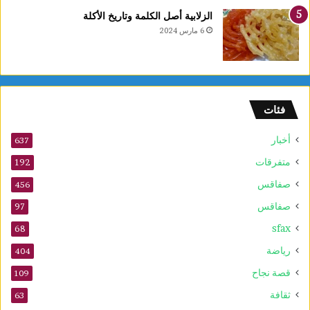
ع
الزلابية أصل الكلمة وتاريخ الأكلة
ا
6 مارس 2024
ل
أ
و
ل
و
فئات
2
5
أخبار
أ
637
و
متفرقات
192
ت
صفاقس
ذ
456
ك
صفاقس
97
ر
sfax
ى
68
ا
رياضة
404
ل
م
قصة نجاح
109
و
ثقافة
63
ل