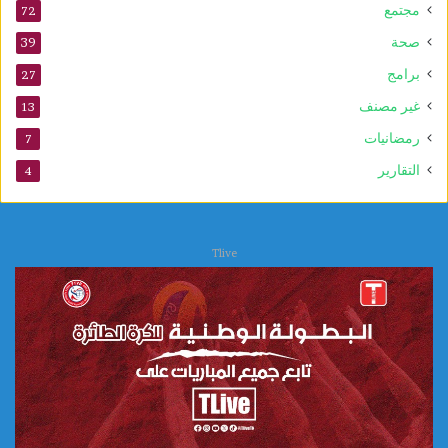
د
مجتمع
72
ا
صحة
39
ل
ن
برامج
27
ب
غير مصنف
13
و
ي
رمضانيات
7
التقارير
4
Tlive