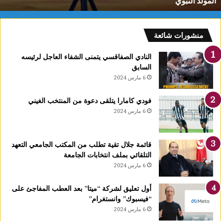
المولد النبوي
و
م
:
ف
منشورات شائعة
ل
ك
النادي الصفاقسي يتمنى الشفاء العاجل لرئيسه
يً
السابق
ا
6 مارس 2024
1
4
فودي كامارا يتلقى دعوة من المنتخب الغيني
أ
6 مارس 2024
و
ت
غ
قائمة جلال تقية تطلب من المكتب الجامعي التعهد
ر
التلقائي بملف انتخابات الجامعة
ة
6 مارس 2024
ش
ه
ر
أول تعليق لشركة “ميتا” بعد العطب المفاجئ على
ر
“فيسبوك” وانستغرام”
ب
6 مارس 2024
ي