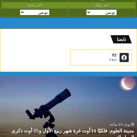
تابعنا
95
Fans
م
د
ي
ن
ة
ا
ل
ع
يوجد 22 ساعة
مدينة العلوم: فلكيًا 14 أوت غرة شهر ربيع الأول و25 أوت ذكرى
ل