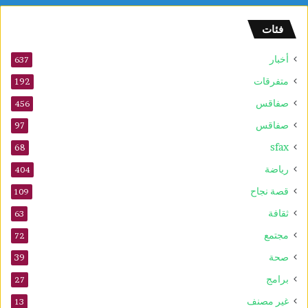
ل
و
فئات
2
5
أخبار
أ
637
و
متفرقات
192
ت
صفاقس
ذ
456
ك
صفاقس
97
ر
sfax
ى
68
ا
رياضة
404
ل
م
قصة نجاح
109
و
ثقافة
63
ل
د
مجتمع
72
ا
صحة
39
ل
ن
برامج
27
ب
غير مصنف
13
و