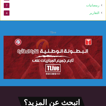
ي
رمضانيات
7
التقارير
4
Tlive
اتبحث عن المزيد؟