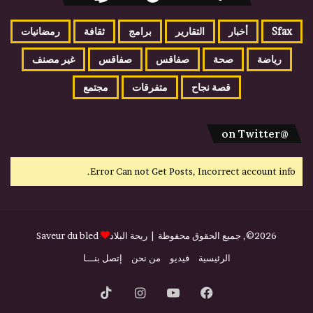
Sfax
أخبار
التقارير
برامج
ثقافة
رمضانيات
رياضة
صحة
صفاقس
صفاقس
غير مصنف
قصة نجاح
متفرقات
مجتمع
@on Twitter
Error Can not Get Posts, Incorrect account info.
2026©, جميع الحقوق محفوظة |
ريحة البلاد
Saveur du bled
الرئيسية
فيديو
من نحن
إتصل بنـــا
فيسبوك
يوتيوب
انستقرام
‫TikTok