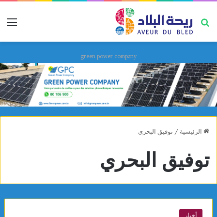
بحث عن
قائ
green power company
الرئيسية
/
توفيق البحري
توفيق البحري
أخبار