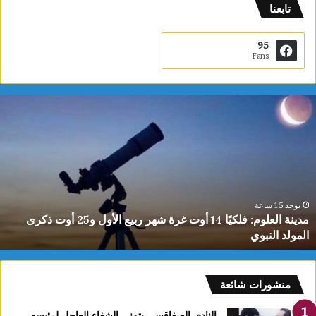
تابعنا
95
Fans
م
د
ي
ن
ة
ا
ل
ع
يوجد 15 ساعة
مدينة العلوم: فلكيًا 14 أوت غرة شهر ربيع الأول و25 أوت ذكرى
ل
المولد النبوي
و
م
:
ف
منشورات شائعة
ل
ك
النادي الصفاقسي يتمنى الشفاء العاجل لرئيسه