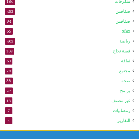
متفرقات
186
6
صفاقس
453
صفاقس
94
sfax
65
رياضة
403
قصة نجاح
108
ثقافة
63
مجتمع
70
صحة
38
برامج
27
غير مصنف
13
رمضانيات
7
التقارير
4