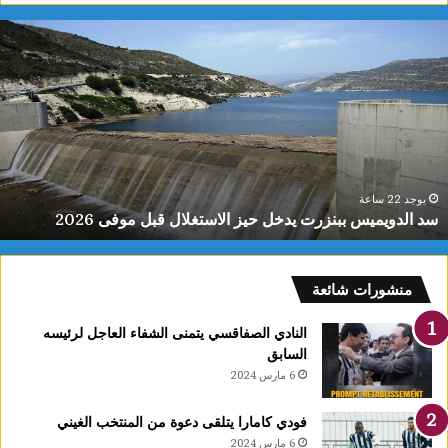
س
د
ا
ل
د
و
ي
م
ي
يوجد 22 ساعة
سد الدويميس ببنزرت يدخل حيز الاستغلال قبل موفى 2026
س
ب
ب
ن
منشورات شائعة
ز
ر
النادي الصفاقسي يتمنى الشفاء العاجل لرئيسه
ت
السابق
ي
6 مارس 2024
د
خ
فودي كامارا يتلقى دعوة من المنتخب الغيني
ل
6 مارس 2024