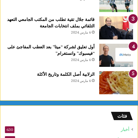
ح
ي
ز
قائمة جلال تقية تطلب من المكتب الجامعي التعهد
ا
التلقائي بملف انتخابات الجامعة
ل
6 مارس 2024
ا
س
ت
أول تعليق لشركة “ميتا” بعد العطب المفاجئ على
غ
“فيسبوك” وانستغرام”
ل
6 مارس 2024
ا
ل
الزلابية أصل الكلمة وتاريخ الأكلة
ق
6 مارس 2024
ب
ل
م
و
ف
فئات
ى
2
أخبار
630
0
2