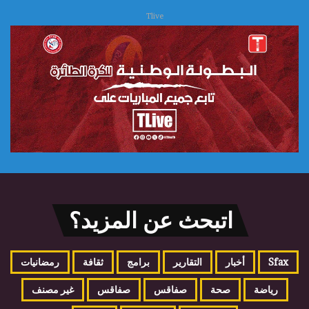
Tlive
اتبحث عن المزيد؟
Sfax
أخبار
التقارير
برامج
ثقافة
رمضانيات
رياضة
صحة
صفاقس
صفاقس
غير مصنف