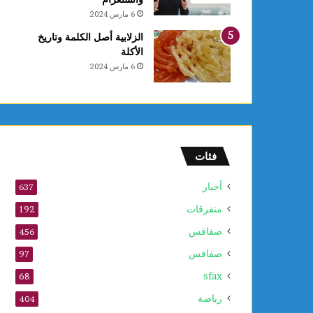
ع
6 مارس 2024
ا
ل
الزلابية أصل الكلمة وتاريخ
أ
الأكلة
و
6 مارس 2024
ل
و
2
5
أ
و
فئات
ت
ذ
أخبار
637
ك
متفرقات
ر
192
ى
صفاقس
456
ا
صفاقس
ل
97
م
sfax
68
و
ل
رياضة
404
د