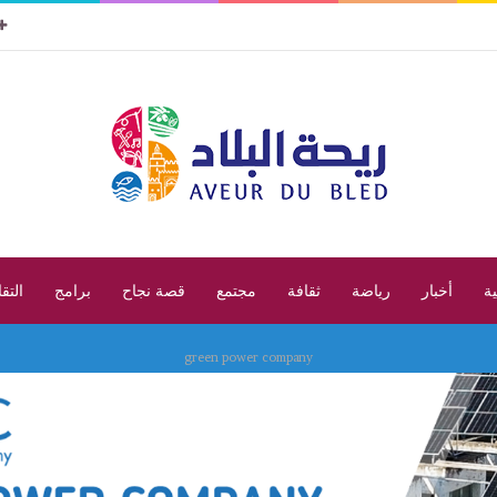
ية
أخبار
رياضة
ثقافة
مجتمع
قصة نجاح
برامج
التق
green power company