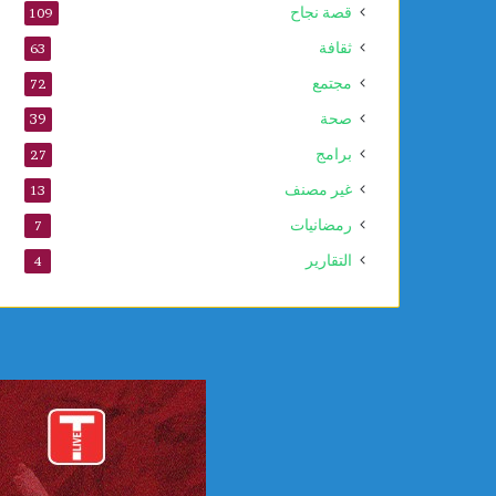
قصة نجاح
109
ا
ل
ثقافة
63
ن
مجتمع
72
ب
و
صحة
39
ي
برامج
27
غير مصنف
13
رمضانيات
7
التقارير
4