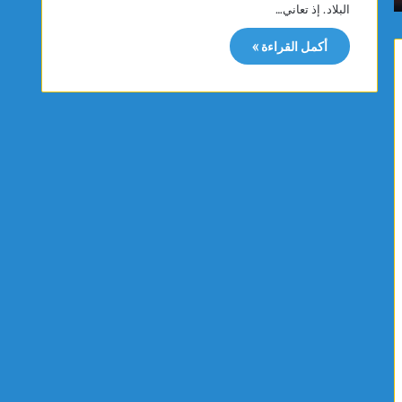
البلاد. إذ تعاني…
م
ن
ا
ة
أكمل القراءة »
س
ت
ي
ت
ت
ب
ت
ر
و
ع
ج
ب
ب
ت
ذ
ج
ه
ه
ب
ي
ي
ز
ة
ا
ا
ت
ل
ط
ب
ب
ط
ي
و
ة
ل
ل
ة
ف