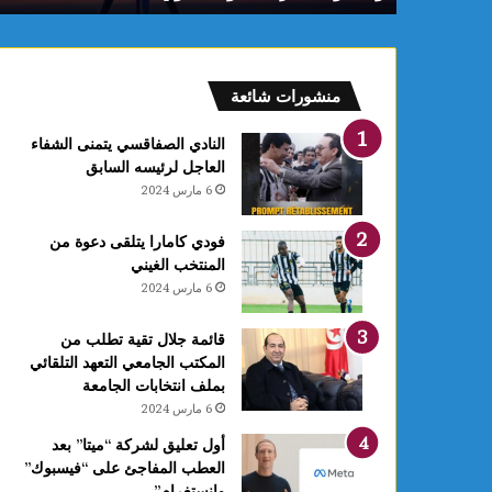
م
:
ف
ل
منشورات شائعة
ك
يً
النادي الصفاقسي يتمنى الشفاء
ا
العاجل لرئيسه السابق
1
6 مارس 2024
4
أ
فودي كامارا يتلقى دعوة من
و
المنتخب الغيني
ت
6 مارس 2024
غ
ر
ة
قائمة جلال تقية تطلب من
ش
المكتب الجامعي التعهد التلقائي
ه
بملف انتخابات الجامعة
ر
6 مارس 2024
ر
أول تعليق لشركة “ميتا” بعد
ب
العطب المفاجئ على “فيسبوك”
ي
وانستغرام”