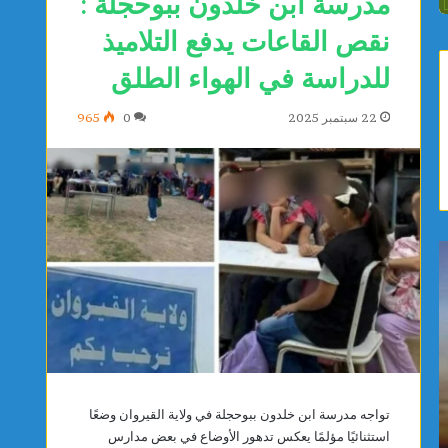
مدرسة ابن خلدون ببوحجلة :
نقص القاعات يدفع التلاميذ
للدراسة في الهواء الطلق
22 سبتمبر 2025
0
965
ي
ص
ا
ف
س
ا
م
ق
ي
س
ن
:
ا
م
يوجد ساعتين
يوجد ساعت
ل
و
ياسمين الديماسي تتوج بذهبية البطولة العربية
صفاقس: م
تواجه مدرسة ابن خلدون ببوحجلة في ولاية القيروان وضعًا
د
ا
للشطرنج تحت 10 سنوات
المستشف
استثنائيًا مؤلمًا يعكس تدهور الأوضاع في بعض مدارس
ي
ط