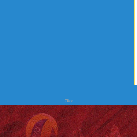
ا
ص
ل
ر
ي
ف
ة
ا
ا
ل
ل
ص
ع
ح
ل
ي
ا
و
ج
ا
ا
ل
ت
ب
ي
ئ
ة
Tlive