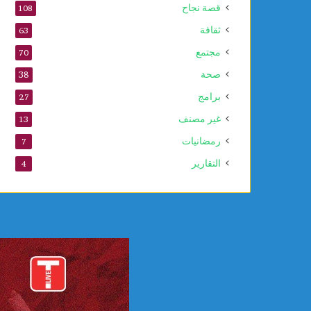
قصة نجاح
108
ثقافة
63
مجتمع
70
صحة
38
برامج
27
غير مصنف
13
رمضانيات
7
التقارير
4