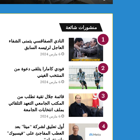
ب
ب
ن
ز
منشورات شائعة
ر
ت
النادي الصفاقسي يتمنى الشفاء
ي
العاجل لرئيسه السابق
د
6 مارس 2024
خ
ل
فودي كامارا يتلقى دعوة من
ح
المنتخب الغيني
ي
6 مارس 2024
ز
ا
ل
قائمة جلال تقية تطلب من
ا
المكتب الجامعي التعهد التلقائي
س
بملف انتخابات الجامعة
ت
6 مارس 2024
غ
أول تعليق لشركة “ميتا” بعد
ل
العطب المفاجئ على “فيسبوك”
ا
وانستغرام”