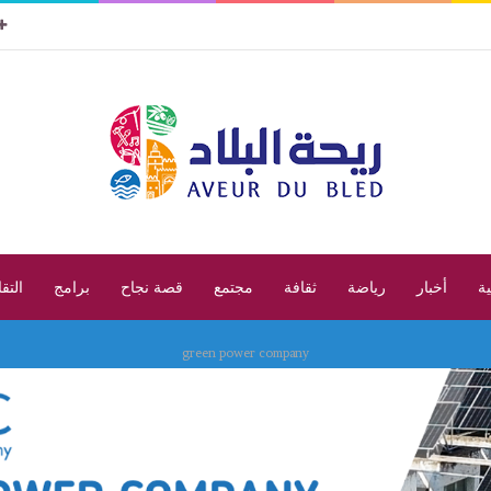
ية
أخبار
رياضة
ثقافة
مجتمع
قصة نجاح
برامج
التق
green power company