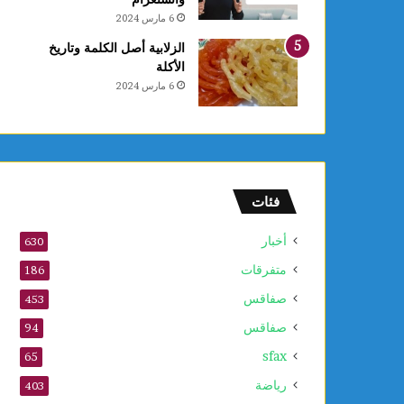
ل
6 مارس 2024
ق
ب
الزلابية أصل الكلمة وتاريخ
ل
الأكلة
م
6 مارس 2024
و
ف
ى
2
0
2
فئات
6
أخبار
630
متفرقات
186
صفاقس
453
صفاقس
94
sfax
65
رياضة
403