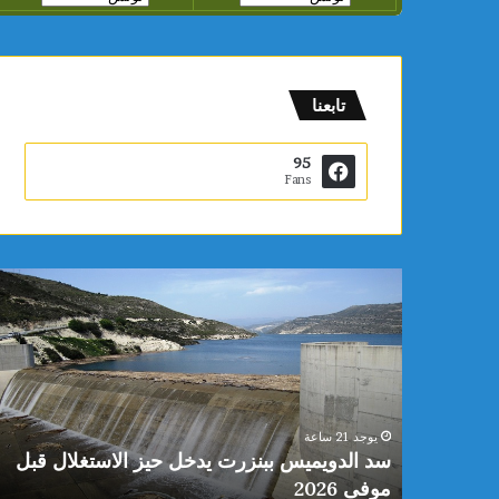
تابعنا
95
Fans
س
د
ا
ل
د
و
ي
يوجد 21 ساعة
م
 محمد
سد الدويميس ببنزرت يدخل حيز الاستغلال قبل
ي
موفى 2026
س