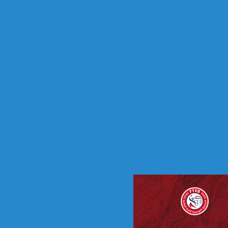
س
ن
ة