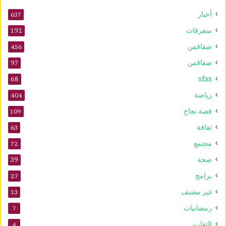
5
أخبار
أ
637
و
متفرقات
192
ت
صفاقس
ذ
456
ك
صفاقس
97
ر
sfax
ى
68
ا
رياضة
404
ل
م
قصة نجاح
109
و
ثقافة
63
ل
د
مجتمع
72
ا
صحة
39
ل
ن
برامج
27
ب
غير مصنف
13
و
ي
رمضانيات
7
التقارير
4