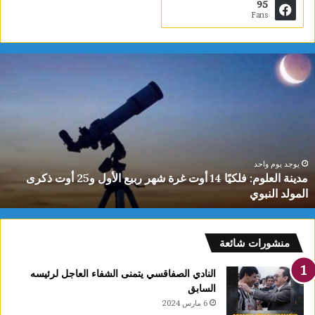
95
Fans
م
د
ي
ن
ة
ا
ل
ع
يوجد يوم واحد
مدينة العلوم: فلكيًا 14 أوت غرة شهر ربيع الأول و25 أوت ذكرى
ل
المولد النبوي
و
م
:
ف
منشورات شائعة
ل
ك
النادي الصفاقسي يتمنى الشفاء العاجل لرئيسه
يً
السابق
ا
6 مارس 2024
1