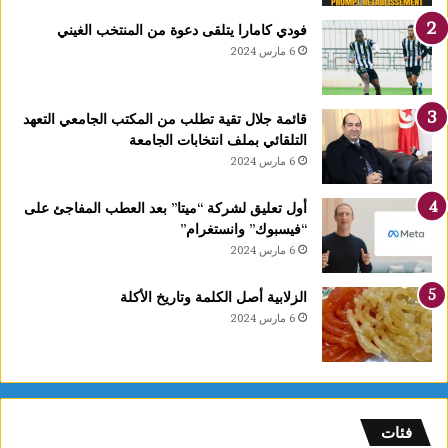
4
فودي كامارا يتلقى دعوة من المنتخب الغيني
أ
6 مارس 2024
و
ت
غ
قائمة جلال تقية تطلب من المكتب الجامعي التعهد
ر
التلقائي بملف انتخابات الجامعة
ة
6 مارس 2024
ش
ه
ر
أول تعليق لشركة “ميتا” بعد العطب المفاجئ على
ر
“فيسبوك” وانستغرام”
ب
6 مارس 2024
ي
ع
الزلابية أصل الكلمة وتاريخ الأكلة
ا
6 مارس 2024
ل
أ
و
ل
و
فئات
2