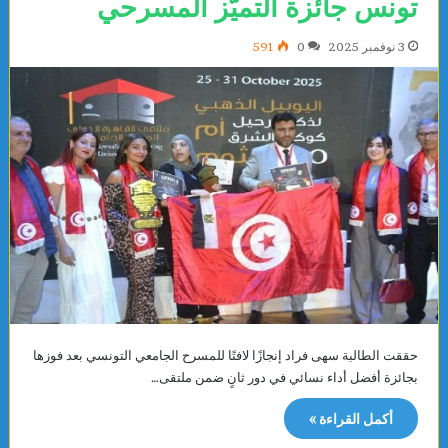
تونس جائزة التميّز المسرحي
3 نوفمبر 2025
0
591
حققت الطالبة سهى فراد إنجازًا لافتًا للمسرح الجامعي التونسي بعد فوزها
بجائزة أفضل أداء نسائي في دور ثانٍ ضمن ملتقى…
أكمل القراءة »