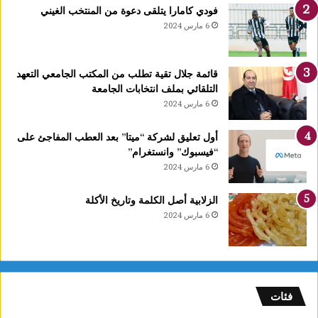
د
فودي كامارا يتلقى دعوة من المنتخب الغيني
ي
6 مارس 2024
دً
ا
ي
قائمة جلال تقية تطلب من المكتب الجامعي التعهد
ح
التلقائي بملف انتخابات الجامعة
دّ
6 مارس 2024
م
ن
ن
أول تعليق لشركة “ميتا” بعد العطب المفاجئ على
م
“فيسبوك” وانستغرام”
و
6 مارس 2024
ا
ل
الزلابية أصل الكلمة وتاريخ الأكلة
أ
6 مارس 2024
و
ر
ا
م
ا
فئات
ل
س