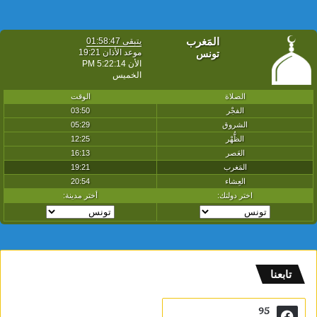
تابعنا
95