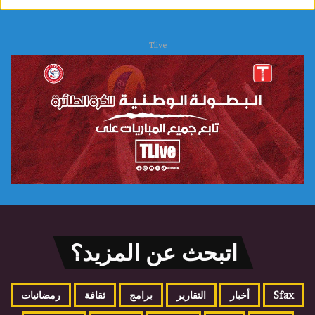
ا
ج
ا
Tlive
ت
اتبحث عن المزيد؟
Sfax
أخبار
التقارير
برامج
ثقافة
رمضانيات