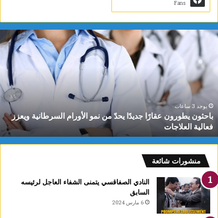
Fans
ب
ا
ح
ث
و
ن
ي
ط
يوجد 3 ساعات
باحثون يطورون عقارًا جديدًا يحدّ من نمو الأورام السرطانية ويعزز
و
فعالية العلاجات
ر
و
ن
ع
منشورات شائعة
ق
ا
النادي الصفاقسي يتمنى الشفاء العاجل لرئيسه
رً
السابق
ا
6 مارس 2024
ج