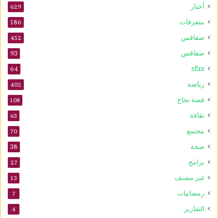
أخبار
ر
629
ط
متفرقات
186
ا
صفاقس
ن
452
ي
صفاقس
93
ة
sfax
و
64
ي
رياضة
402
ع
ز
قصة نجاح
108
ز
ثقافة
63
ف
ع
مجتمع
70
ا
صحة
38
ل
ي
برامج
27
ة
غير مصنف
13
ا
ل
رمضانيات
7
ع
التقارير
4
ل