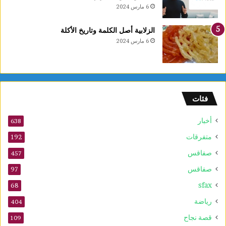
م
6 مارس 2024
ف
ت
الزلابية أصل الكلمة وتاريخ الأكلة
ي
6 مارس 2024
ا
ل
ج
م
ه
فئات
و
ر
أخبار
ي
638
ة
متفرقات
192
صفاقس
457
صفاقس
97
sfax
68
رياضة
404
قصة نجاح
109