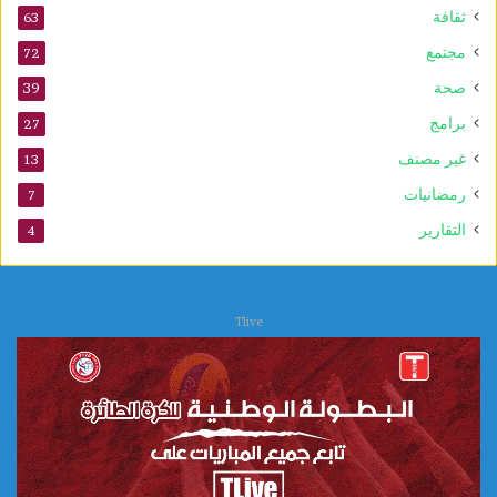
ثقافة
63
مجتمع
72
صحة
39
برامج
27
غير مصنف
13
رمضانيات
7
التقارير
4
Tlive