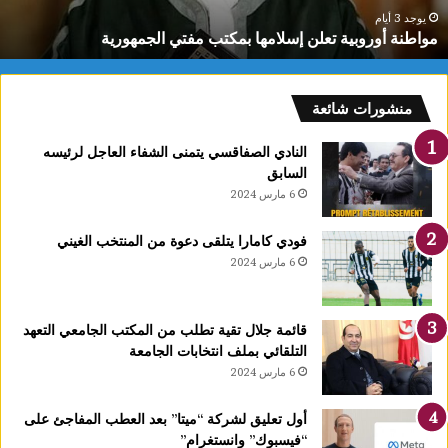
ر
يوجد 3 أيام
مواطنة أوروبية تعلن إسلامها بمكتب مفتي الجمهورية
و
ب
ي
ة
منشورات شائعة
ت
ع
النادي الصفاقسي يتمنى الشفاء العاجل لرئيسه
ل
السابق
ن
6 مارس 2024
إ
س
فودي كامارا يتلقى دعوة من المنتخب الغيني
ل
6 مارس 2024
ا
م
ه
قائمة جلال تقية تطلب من المكتب الجامعي التعهد
ا
التلقائي بملف انتخابات الجامعة
ب
6 مارس 2024
م
ك
ت
أول تعليق لشركة “ميتا” بعد العطب المفاجئ على
ب
“فيسبوك” وانستغرام”