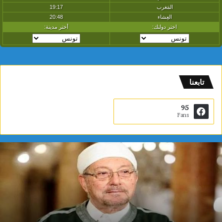
تابعنا
95
Fans
م
و
ا
ط
ن
ة
أ
و