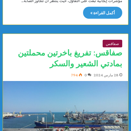
مؤشرات إيجابية تبعث على التفاؤل، حيث يُنتظر أن تتجاوز الصابة…
أكمل القراءة »
صفاقس
صفاقس: تفريغ باخرتين محملتين
بمادتي الشعير والسكر
28 مارس 2024
0
794