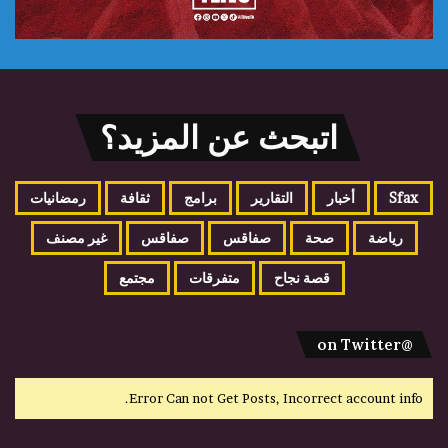
اتبحث عن المزيد؟
Sfax
أخبار
التقارير
برامج
ثقافة
رمضانيات
رياضة
صحة
صفاقس
صفاقس
غير مصنف
قصة نجاح
متفرقات
مجتمع
@on Twitter
Error Can not Get Posts, Incorrect account info.