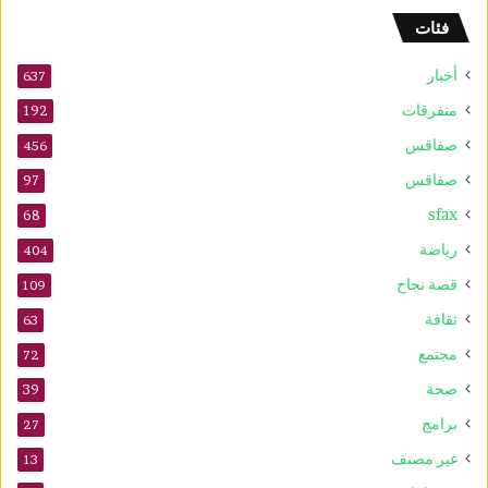
و
فئات
2
5
أخبار
أ
637
و
متفرقات
192
ت
صفاقس
ذ
456
ك
صفاقس
97
ر
sfax
ى
68
ا
رياضة
404
ل
م
قصة نجاح
109
و
ثقافة
63
ل
د
مجتمع
72
ا
صحة
39
ل
ن
برامج
27
ب
غير مصنف
13
و