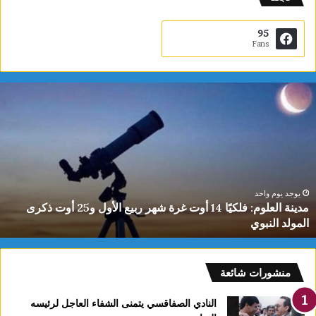
95
Fans
م
د
ي
ن
ة
ا
ل
ع
يوجد يوم واحد
مدينة العلوم: فلكيًا 14 أوت غرة شهر ربيع الأول و25 أوت ذكرى
ل
المولد النبوي
و
م
:
ف
منشورات شائعة
ل
ك
النادي الصفاقسي يتمنى الشفاء العاجل لرئيسه
يً