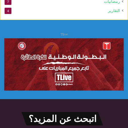
ي
رمضانيات
7
التقارير
4
Tlive
اتبحث عن المزيد؟