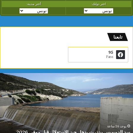
تابعنا
95
Fans
س
د
ا
ل
د
و
ي
م
ي
يوجد 16 ساعة
سد الدويميس ببنزرت يدخل حيز الاستغلال قبل موفى 2026
س