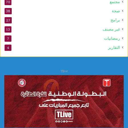
مجتمع
70
صحة
38
برامج
27
غير مصنف
13
رمضانيات
7
التقارير
4
Tlive