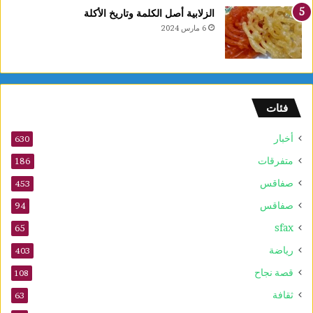
ل
الزلابية أصل الكلمة وتاريخ الأكلة
ق
6 مارس 2024
ب
ل
م
و
ف
فئات
ى
2
أخبار
630
0
2
متفرقات
186
6
صفاقس
453
صفاقس
94
sfax
65
رياضة
403
قصة نجاح
108
ثقافة
63