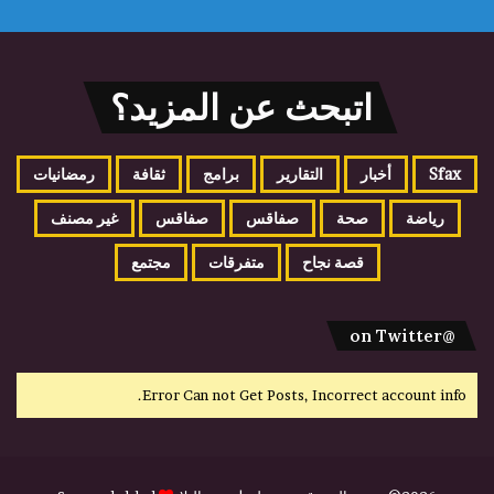
اتبحث عن المزيد؟
Sfax
أخبار
التقارير
برامج
ثقافة
رمضانيات
رياضة
صحة
صفاقس
صفاقس
غير مصنف
قصة نجاح
متفرقات
مجتمع
@on Twitter
Error Can not Get Posts, Incorrect account info.