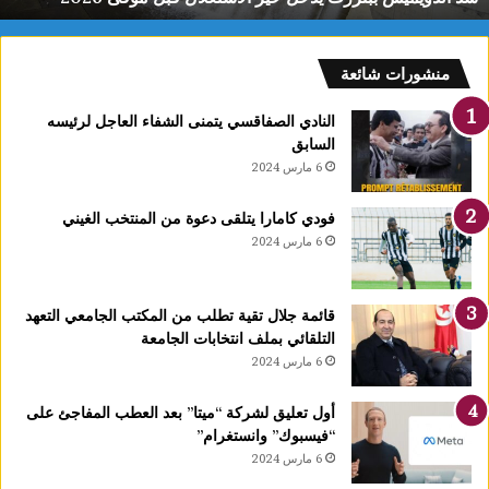
ب
ب
ن
منشورات شائعة
ز
ر
النادي الصفاقسي يتمنى الشفاء العاجل لرئيسه
ت
السابق
ي
6 مارس 2024
د
خ
فودي كامارا يتلقى دعوة من المنتخب الغيني
ل
6 مارس 2024
ح
ي
ز
قائمة جلال تقية تطلب من المكتب الجامعي التعهد
ا
التلقائي بملف انتخابات الجامعة
ل
6 مارس 2024
ا
س
ت
أول تعليق لشركة “ميتا” بعد العطب المفاجئ على
غ
“فيسبوك” وانستغرام”
ل
6 مارس 2024
ا