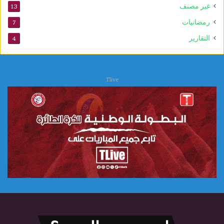
غير مصنف
13
ا
ل
رمضانيات
7
ع
التقارير
4
ل
ا
ج
ا
Tlive
ت