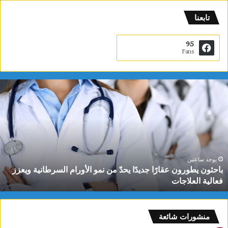
تابعنا
95
Fans
ب
ا
ح
ث
و
ن
ي
ط
يوجد ساعتين
باحثون يطورون عقارًا جديدًا يحدّ من نمو الأورام السرطانية ويعزز
و
فعالية العلاجات
ر
و
ن
ع
منشورات شائعة
ق