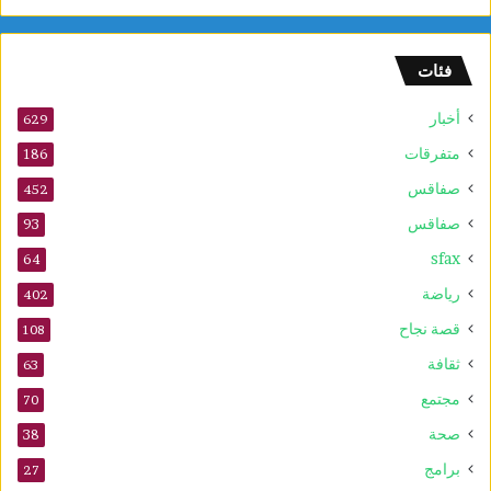
ا
م
ا
فئات
ل
س
أخبار
ر
629
ط
متفرقات
186
ا
صفاقس
ن
452
ي
صفاقس
93
ة
sfax
و
64
ي
رياضة
402
ع
ز
قصة نجاح
108
ز
ثقافة
63
ف
ع
مجتمع
70
ا
صحة
38
ل
ي
برامج
27
ة