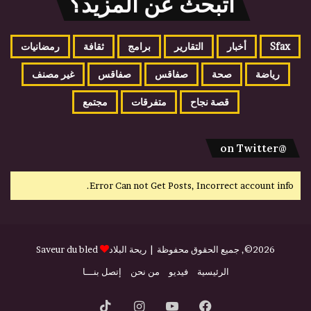
اتبحث عن المزيد؟
Sfax
أخبار
التقارير
برامج
ثقافة
رمضانيات
رياضة
صحة
صفاقس
صفاقس
غير مصنف
قصة نجاح
متفرقات
مجتمع
@on Twitter
Error Can not Get Posts, Incorrect account info.
2026©, جميع الحقوق محفوظة |
ريحة البلاد
Saveur du bled
الرئيسية
فيديو
من نحن
إتصل بنـــا
فيسبوك
يوتيوب
انستقرام
‫TikTok