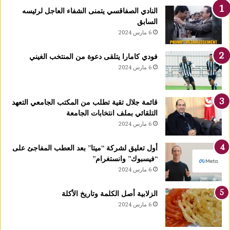
ا
النادي الصفاقسي يتمنى الشفاء العاجل لرئيسه
رً
السابق
ا
6 مارس 2024
ج
د
فودي كامارا يتلقى دعوة من المنتخب الغيني
ي
6 مارس 2024
دً
ا
ي
قائمة جلال تقية تطلب من المكتب الجامعي التعهد
ح
التلقائي بملف انتخابات الجامعة
دّ
6 مارس 2024
م
ن
ن
أول تعليق لشركة “ميتا” بعد العطب المفاجئ على
م
“فيسبوك” وانستغرام”
و
6 مارس 2024
ا
ل
الزلابية أصل الكلمة وتاريخ الأكلة
أ
6 مارس 2024
و
ر