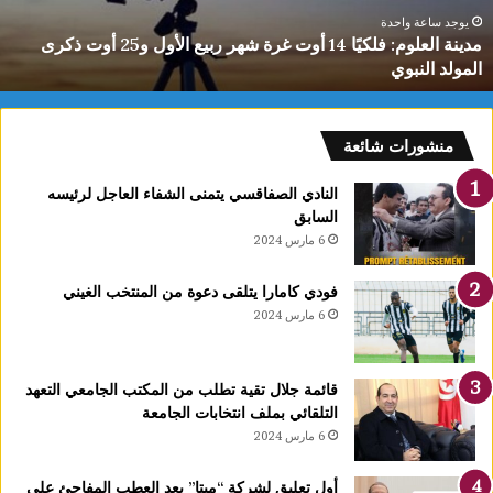
ع
يوجد ساعة واحدة
مدينة العلوم: فلكيًا 14 أوت غرة شهر ربيع الأول و25 أوت ذكرى
ل
المولد النبوي
و
م
:
ف
منشورات شائعة
ل
ك
النادي الصفاقسي يتمنى الشفاء العاجل لرئيسه
يً
السابق
ا
6 مارس 2024
1
4
فودي كامارا يتلقى دعوة من المنتخب الغيني
أ
6 مارس 2024
و
ت
غ
قائمة جلال تقية تطلب من المكتب الجامعي التعهد
ر
التلقائي بملف انتخابات الجامعة
ة
6 مارس 2024
ش
ه
ر
أول تعليق لشركة “ميتا” بعد العطب المفاجئ على