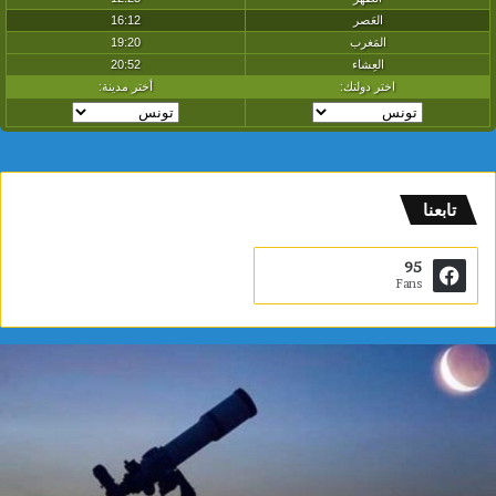
تابعنا
95
Fans
م
د
ي
ن
ة
ا
ل