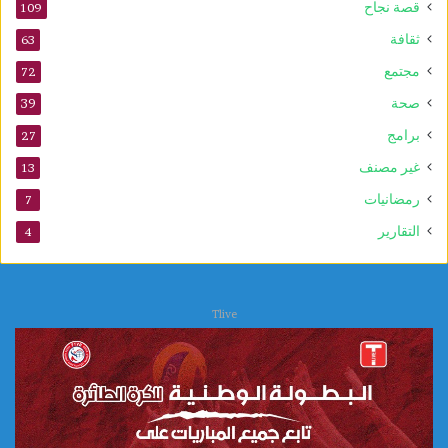
م
قصة نجاح
109
و
ثقافة
63
ل
د
مجتمع
72
ا
صحة
39
ل
ن
برامج
27
ب
غير مصنف
13
و
ي
رمضانيات
7
التقارير
4
Tlive