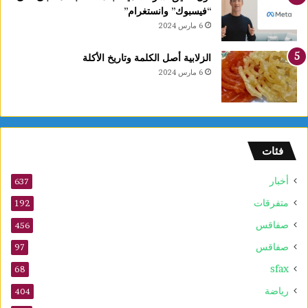
ر
“فيسبوك” وانستغرام”
ب
6 مارس 2024
ي
ع
الزلابية أصل الكلمة وتاريخ الأكلة
ا
6 مارس 2024
ل
أ
و
ل
و
فئات
2
5
أخبار
أ
637
و
متفرقات
192
ت
صفاقس
ذ
456
ك
صفاقس
97
ر
sfax
ى
68
ا
رياضة
404
ل