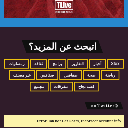
اتبحث عن المزيد؟
Sfax
أخبار
التقارير
برامج
ثقافة
رمضانيات
رياضة
صحة
صفاقس
صفاقس
غير مصنف
قصة نجاح
متفرقات
مجتمع
@on Twitter
Error Can not Get Posts, Incorrect account info.