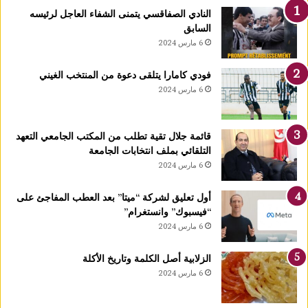
ك
النادي الصفاقسي يتمنى الشفاء العاجل لرئيسه
يً
السابق
ا
6 مارس 2024
1
4
فودي كامارا يتلقى دعوة من المنتخب الغيني
أ
6 مارس 2024
و
ت
غ
قائمة جلال تقية تطلب من المكتب الجامعي التعهد
ر
التلقائي بملف انتخابات الجامعة
ة
6 مارس 2024
ش
ه
ر
أول تعليق لشركة “ميتا” بعد العطب المفاجئ على
ر
“فيسبوك” وانستغرام”
ب
6 مارس 2024
ي
ع
الزلابية أصل الكلمة وتاريخ الأكلة
ا
6 مارس 2024
ل
أ