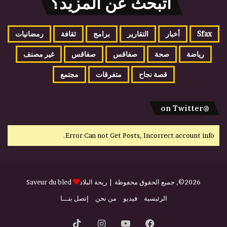
اتبحث عن المزيد؟
Sfax
أخبار
التقارير
برامج
ثقافة
رمضانيات
رياضة
صحة
صفاقس
صفاقس
غير مصنف
قصة نجاح
متفرقات
مجتمع
@on Twitter
Error Can not Get Posts, Incorrect account info.
2026©, جميع الحقوق محفوظة |
ريحة البلاد
Saveur du bled
الرئيسية
فيديو
من نحن
إتصل بنـــا
فيسبوك
يوتيوب
انستقرام
‫TikTok