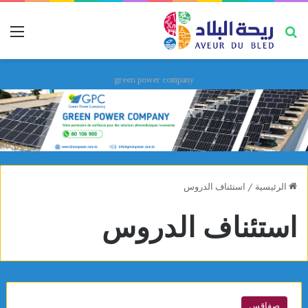
بحث عن
قائ
green power company
الرئيسية
/
استئناف الدروس
استئناف الدروس
صفاقس