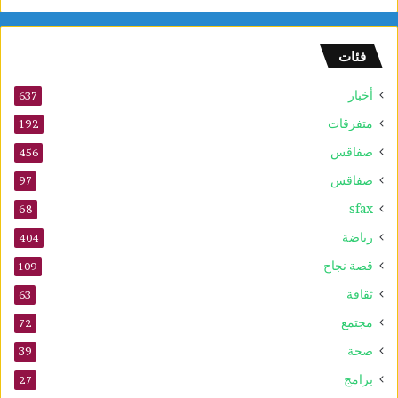
و
ل
و
فئات
2
5
أخبار
أ
637
و
متفرقات
192
ت
صفاقس
ذ
456
ك
صفاقس
97
ر
sfax
ى
68
ا
رياضة
404
ل
م
قصة نجاح
109
و
ثقافة
63
ل
د
مجتمع
72
ا
صحة
39
ل
ن
برامج
27
ب