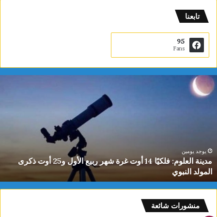
تابعنا
95
Fans
م
د
ي
ن
ة
ا
ل
ع
يوجد يومين
مدينة العلوم: فلكيًا 14 أوت غرة شهر ربيع الأول و25 أوت ذكرى
ل
المولد النبوي
و
م
:
ف
منشورات شائعة
ل