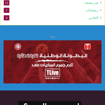
غير مصنف
13
و
ي
رمضانيات
7
التقارير
4
Tlive