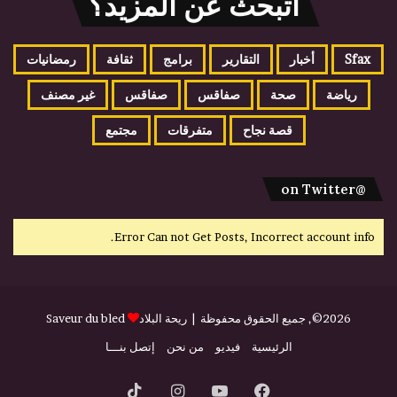
اتبحث عن المزيد؟
Sfax
أخبار
التقارير
برامج
ثقافة
رمضانيات
رياضة
صحة
صفاقس
صفاقس
غير مصنف
قصة نجاح
متفرقات
مجتمع
@on Twitter
Error Can not Get Posts, Incorrect account info.
2026©, جميع الحقوق محفوظة |
ريحة البلاد
Saveur du bled
الرئيسية
فيديو
من نحن
إتصل بنـــا
فيسبوك
يوتيوب
انستقرام
‫TikTok