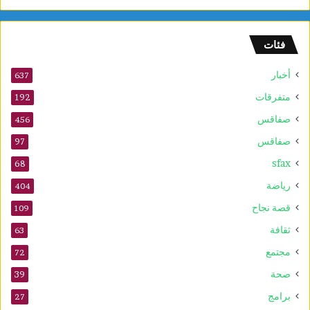
و
ل
و
فئات
2
5
أخبار
أ
637
و
متفرقات
192
ت
صفاقس
ذ
456
ك
صفاقس
97
ر
sfax
ى
68
ا
رياضة
404
ل
م
قصة نجاح
109
و
ثقافة
63
ل
د
مجتمع
72
ا
صحة
39
ل
ن
برامج
27
ب