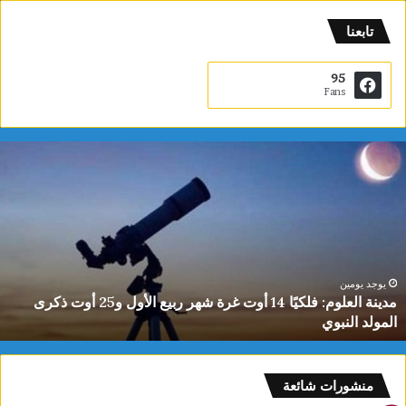
تابعنا
95
Fans
م
د
ي
ن
ة
ا
ل
ع
يوجد يومين
مدينة العلوم: فلكيًا 14 أوت غرة شهر ربيع الأول و25 أوت ذكرى
ل
المولد النبوي
و
م
:
ف
منشورات شائعة
ل