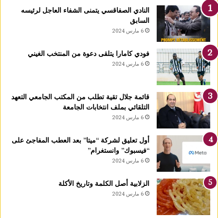
ك
النادي الصفاقسي يتمنى الشفاء العاجل لرئيسه
يً
السابق
ا
6 مارس 2024
1
4
فودي كامارا يتلقى دعوة من المنتخب الغيني
أ
6 مارس 2024
و
ت
غ
قائمة جلال تقية تطلب من المكتب الجامعي التعهد
ر
التلقائي بملف انتخابات الجامعة
ة
6 مارس 2024
ش
ه
ر
أول تعليق لشركة “ميتا” بعد العطب المفاجئ على
ر
“فيسبوك” وانستغرام”
ب
6 مارس 2024
ي
ع
الزلابية أصل الكلمة وتاريخ الأكلة
ا
6 مارس 2024
ل
أ