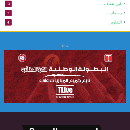
غير مصنف
13
و
ي
رمضانيات
7
التقارير
4
Tlive