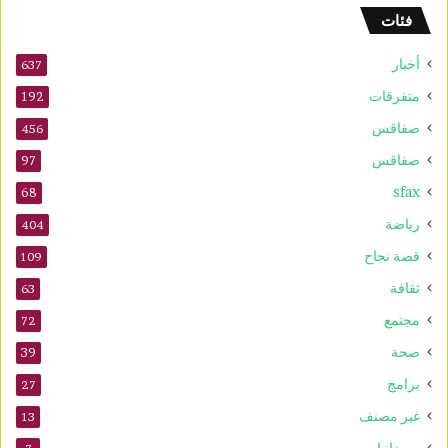
ة
فئات
ل
ل
أخبار
ش
637
ط
متفرقات
192
ر
صفاقس
ن
456
ج
صفاقس
97
ت
sfax
ح
68
ت
رياضة
404
1
0
قصة نجاح
109
س
ثقافة
63
ن
و
مجتمع
72
ا
صحة
39
ت
برامج
27
غير مصنف
13
رمضانيات