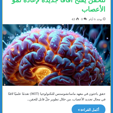
الأعصاب
يوجد 6 أيام
0
43
حقق باحثون في معهد ماساتشوستس للتكنولوجيا (MIT) تقدمًا علميًا لافتًا
في مجال تجديد الأعصاب، من خلال تطوير جلّ قابل للحقن…
أكمل القراءة »