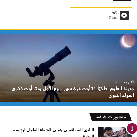
95
Fans
ي
ا
س
م
ي
ن
ا
ل
يوجد 3 أيام
ياسمين الديماسي تتوج بذهبية البطولة العربية للشطرنج تحت 10
د
سنوات
ي
م
ا
س
منشورات شائعة
ي
ت
النادي الصفاقسي يتمنى الشفاء العاجل لرئيسه
ت
السابق