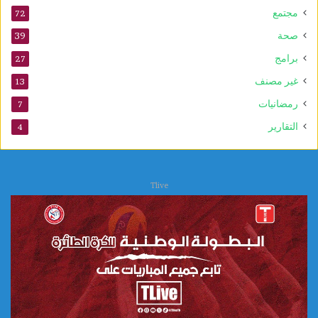
مجتمع
72
صحة
39
برامج
27
غير مصنف
13
رمضانيات
7
التقارير
4
Tlive