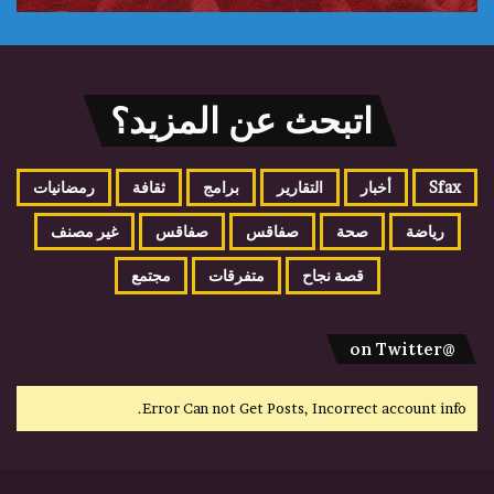
اتبحث عن المزيد؟
Sfax
أخبار
التقارير
برامج
ثقافة
رمضانيات
رياضة
صحة
صفاقس
صفاقس
غير مصنف
قصة نجاح
متفرقات
مجتمع
@on Twitter
Error Can not Get Posts, Incorrect account info.