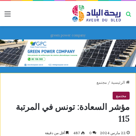
بحث عن
قائ
green power company
الرئيسية
/
مجتمع
مجتمع
مؤشر السعادة: تونس في المرتبة
115
22 مارس 2024
0
487
أقل من دقيقة