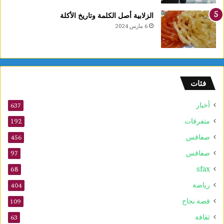
الزلابية أصل الكلمة وتاريخ الأكلة
6 مارس 2024
فئات
أخبار
637
متفرقات
192
صفاقس
456
صفاقس
97
sfax
68
رياضة
404
قصة نجاح
109
ثقافة
63