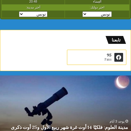
تابعنا
95
Fans
دينة
ي
لعلوم:
ا
لكيًا
ت
1
ب
وت
ا
رة
ا
هر
ل
بيع
ت
يوجد 3 أيام
مدينة العلوم: فلكيًا 14 أوت غرة شهر ربيع الأول و25 أوت ذكرى
لأول
0