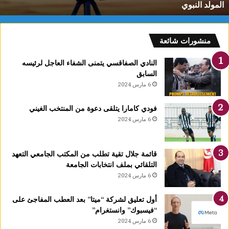
المولد النبوي
و25
س
وت
كرى
لمولد
منشورات شائعة
لنبوي
النادي الصفاقسي يتمنى الشفاء العاجل لرئيسه
السابق
6 مارس 2024
فودي كامارا يتلقى دعوة من المنتخب الغيني
6 مارس 2024
قائمة جلال تقية تطلب من المكتب الجامعي التعهد
التلقائي بملف انتخابات الجامعة
6 مارس 2024
أول تعليق لشركة “ميتا” بعد العطب المفاجئ على
“فيسبوك” وانستغرام”
6 مارس 2024