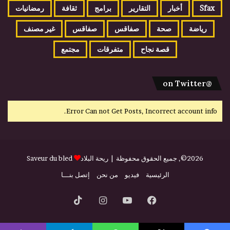
Sfax
أخبار
التقارير
برامج
ثقافة
رمضانيات
رياضة
صحة
صفاقس
صفاقس
غير مصنف
قصة نجاح
متفرقات
مجتمع
@on Twitter
Error Can not Get Posts, Incorrect account info.
2026©, جميع الحقوق محفوظة |
ريحة البلاد
Saveur du bled
الرئيسية
فيديو
من نحن
إتصل بنـــا
فيسبوك
يوتيوب
انستقرام
‫TikTok