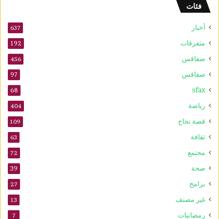
فئات
أخبار
637
متفرقات
192
صفاقس
456
صفاقس
97
sfax
68
رياضة
404
قصة نجاح
109
ثقافة
63
مجتمع
72
صحة
39
برامج
27
غير مصنف
13
رمضانيات
7