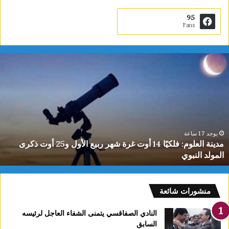
95
Fans
دينة
ي
لعلوم:
ا
لكيًا
ت
1
ب
وت
ا
رة
ا
هر
ل
بيع
ت
يوجد 17 ساعة
مدينة العلوم: فلكيًا 14 أوت غرة شهر ربيع الأول و25 أوت ذكرى
لأول
0
المولد النبوي
و25
س
وت
كرى
لمولد
منشورات شائعة
لنبوي
النادي الصفاقسي يتمنى الشفاء العاجل لرئيسه
السابق