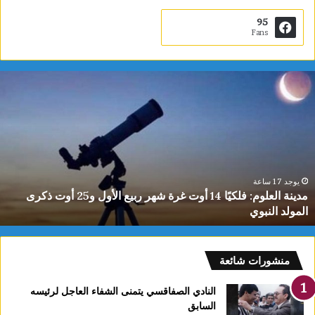
95
Fans
دينة
ي
لعلوم:
ا
لكيًا
ت
1
ب
وت
ا
رة
ا
هر
ل
بيع
ت
يوجد 17 ساعة
مدينة العلوم: فلكيًا 14 أوت غرة شهر ربيع الأول و25 أوت ذكرى
لأول
0
المولد النبوي
و25
س
وت
كرى
لمولد
منشورات شائعة
لنبوي
النادي الصفاقسي يتمنى الشفاء العاجل لرئيسه
السابق