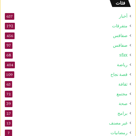
فئات
أخبار
637
متفرقات
192
صفاقس
456
صفاقس
97
sfax
68
رياضة
404
قصة نجاح
109
ثقافة
63
مجتمع
72
صحة
39
برامج
27
غير مصنف
13
رمضانيات
7