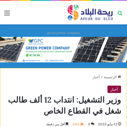
بحث عن
قائ
green power company
الرئيسية
/
أخبار
أخبار
وزير التشغيل: انتداب 12 ألف طالب
شغل في القطاع الخاص
13 مايو 2025
0
696
أقل من دقيقة