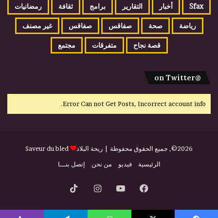
Sfax
أخبار
التقارير
برامج
ثقافة
رمضانيات
رياضة
صحة
صفاقس
صفاقس
غير مصنف
قصة نجاح
متفرقات
مجتمع
@on Twitter
Error Can not Get Posts, Incorrect account info.
2026©, جميع الحقوق محفوظة |
ريحة البلاد
Saveur du bled
الرئيسية
فيديو
من نحن
إتصل بنـــا
فيسبوك
يوتيوب
انستقرام
‫TikTok