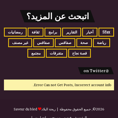
اتبحث عن المزيد؟
Sfax
أخبار
التقارير
برامج
ثقافة
رمضانيات
رياضة
صحة
صفاقس
صفاقس
غير مصنف
قصة نجاح
متفرقات
مجتمع
@on Twitter
Error Can not Get Posts, Incorrect account info.
2026©, جميع الحقوق محفوظة |
ريحة البلاد
Saveur du bled
الرئيسية
فيديو
من نحن
إتصل بنـــا