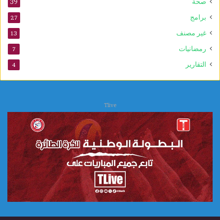
صحة
39
برامج
27
غير مصنف
13
رمضانيات
7
التقارير
4
Tlive