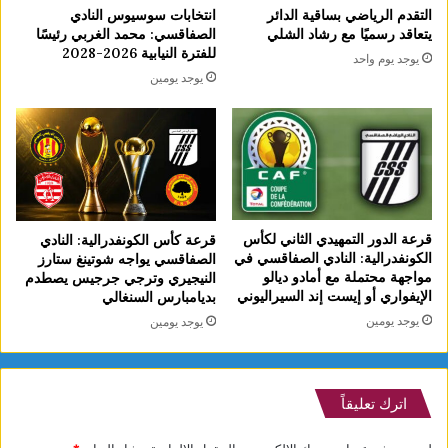
التقدم الرياضي بساقية الدائر
انتخابات سوسيوس النادي
يتعاقد رسميًا مع رشاد الشلي
الصفاقسي: محمد الغربي رئيسًا
للفترة النيابية 2026-2028
يوجد يوم واحد
يوجد يومين
قرعة الدور التمهيدي الثاني لكأس
قرعة كأس الكونفدرالية: النادي
الكونفدرالية: النادي الصفاقسي في
الصفاقسي يواجه شوتينغ ستارز
مواجهة محتملة مع أمادو ديالو
النيجيري وترجي جرجيس يصطدم
الإيفواري أو إيست إند السيراليوني
بديامبارس السنغالي
يوجد يومين
يوجد يومين
اترك تعليقاً