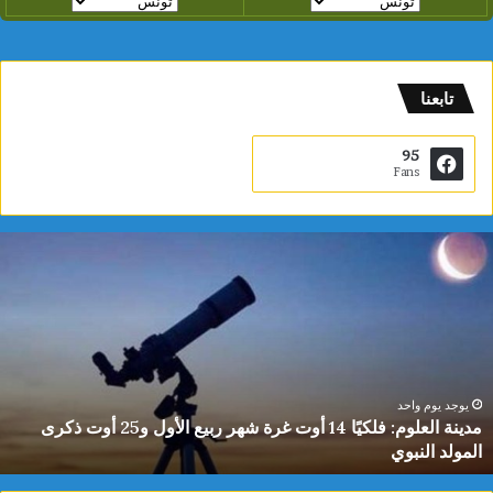
تابعنا
95
Fans
دينة
ي
لعلوم:
ا
لكيًا
ت
1
ب
وت
ا
رة
ا
هر
ل
بيع
ت
يوجد يوم واحد
مدينة العلوم: فلكيًا 14 أوت غرة شهر ربيع الأول و25 أوت ذكرى
لأول
0
المولد النبوي
و25
س
وت