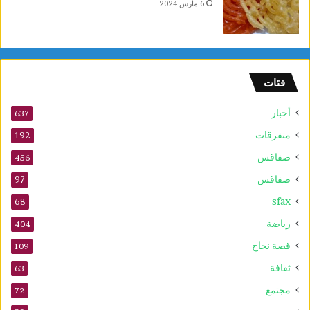
6 مارس 2024
فئات
أخبار
637
متفرقات
192
صفاقس
456
صفاقس
97
sfax
68
رياضة
404
قصة نجاح
109
ثقافة
63
مجتمع
72