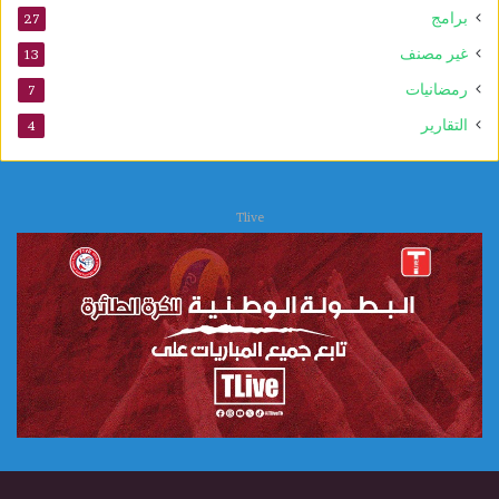
برامج
27
غير مصنف
13
رمضانيات
7
التقارير
4
Tlive