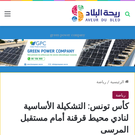
بحث عن
قائ
green power company
الرئيسية
/
رياضة
رياضة
كأس تونس: التشكيلة الأساسية
لنادي محيط قرقنة أمام مستقبل
المرسى