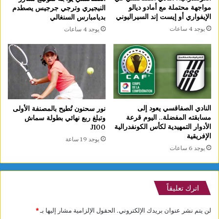
مواجهة محتملة مع أمادو ديالو
النيجيري وترجي جرجيس يصطدم
الإيفواري أو إيست إند السيراليوني
بديامبارس السنغالي
يوجد 4 ساعات
يوجد 4 ساعات
النادي الصفاقسي يعود إلى
نور سحنون تُطيح بالمصنفة الأولى
مسابقته المفضلة.. اليوم قرعة
وتبلغ ربع نهائي بطولة سماش
الأدوار التمهيدية لكأس الكونفدرالية
J100
الإفريقية
يوجد 19 ساعة
يوجد 6 ساعات
اترك تعليقاً
لن يتم نشر عنوان بريدك الإلكتروني.
الحقول الإلزامية مشار إليها بـ
*