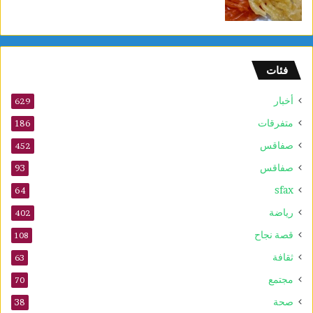
فئات
أخبار
629
متفرقات
186
صفاقس
452
صفاقس
93
sfax
64
رياضة
402
قصة نجاح
108
ثقافة
63
مجتمع
70
صحة
38