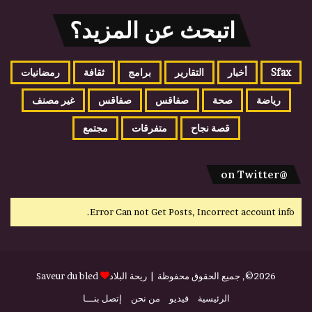
اتبحث عن المزيد؟
Sfax
أخبار
التقارير
برامج
ثقافة
رمضانيات
رياضة
صحة
صفاقس
صفاقس
غير مصنف
قصة نجاح
متفرقات
مجتمع
@on Twitter
Error Can not Get Posts, Incorrect account info.
2026©, جميع الحقوق محفوظة |
ريحة البلاد
Saveur du bled
الرئيسية
فيديو
من نحن
إتصل بنـــا