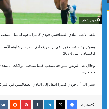
16
سنة
فودي كامارا
تلقى لاعب النادي الصفاقسي فودي كامارا دعوة لتمثيل منتخب غ
اولمبياد باريس 2024
26 مارس
يشار إلى أن فودي كامارا إنتقل إلى النادي الصفاقسي في الم
فيسبوك
X
لينكدإن
بينتيريست
مشاركة