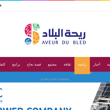
ية
أخبار
رياضة
ثقافة
مجتمع
قصة نجاح
برامج
التق
green power company