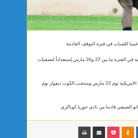
محتملة
مع
أمادو
ديالو
الإيفواري
أو
إيست
ينيا للشباب في فترة التوقف القادمة
إند
السيراليوني
وسيتواجد منتخب غينيا في تربص إعدادي بمدينة برشلونة الإسبانية في الفترة ما بين 22 و26 مارس إستعداداً لتصفيات
وخلال هذا التربص سيواجه منتخب غينيا منتخب الولايات المتحدة الامريكية يوم 22 مارس ومنتخب الكوت ديفوار يوم
ركاتو الصيفي قادما من نادي حوريا كوناكري
بوكيت
Odnoklassniki
مشاركة عبر البريد
طباعة