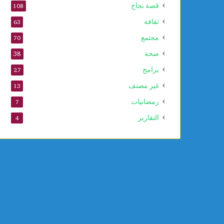
قصة نجاح
108
ثقافة
63
مجتمع
70
صحة
38
برامج
27
غير مصنف
13
رمضانيات
7
التقارير
4