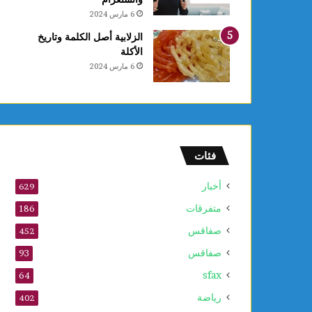
6 مارس 2024
الزلابية أصل الكلمة وتاريخ
الأكلة
6 مارس 2024
فئات
أخبار
629
متفرقات
186
صفاقس
452
صفاقس
93
sfax
64
رياضة
402