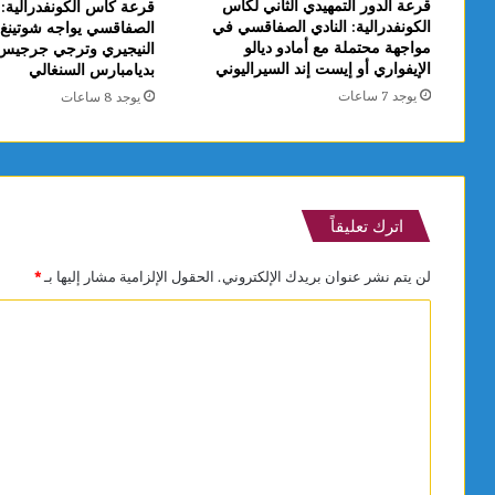
قرعة الدور التمهيدي الثاني لكأس
قرعة كأس الكونفدرالية: ا
الكونفدرالية: النادي الصفاقسي في
الصفاقسي يواجه شوتينغ 
مواجهة محتملة مع أمادو ديالو
النيجيري وترجي جرجيس
الإيفواري أو إيست إند السيراليوني
بديامبارس السنغالي
يوجد 7 ساعات
يوجد 8 ساعات
اترك تعليقاً
لن يتم نشر عنوان بريدك الإلكتروني.
الحقول الإلزامية مشار إليها بـ
*
ا
ل
ت
ع
ل
ي