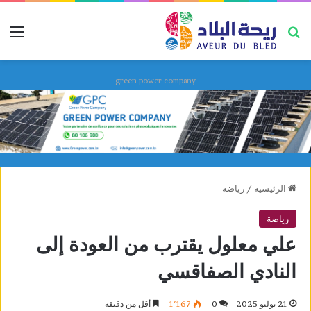
بحث عن
قائ
green power company
الرئيسية
/
رياضة
رياضة
علي معلول يقترب من العودة إلى
النادي الصفاقسي
21 يوليو 2025
0
1٬167
أقل من دقيقة