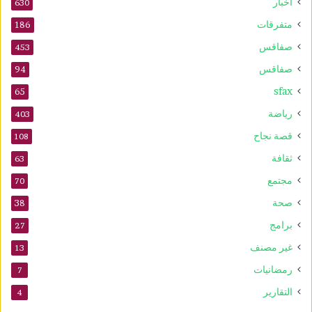
أخبار
630
متفرقات
186
صفاقس
453
صفاقس
94
sfax
65
رياضة
403
قصة نجاح
108
ثقافة
63
مجتمع
70
صحة
38
برامج
27
غير مصنف
13
رمضانيات
7
التقارير
4