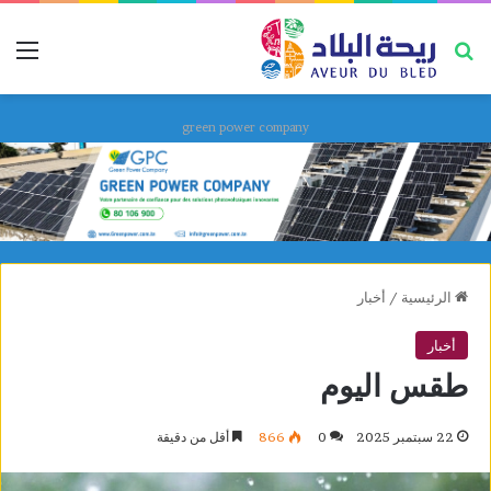
بحث عن
قائ
green power company
الرئيسية
/
أخبار
أخبار
طقس اليوم
22 سبتمبر 2025
0
866
أقل من دقيقة