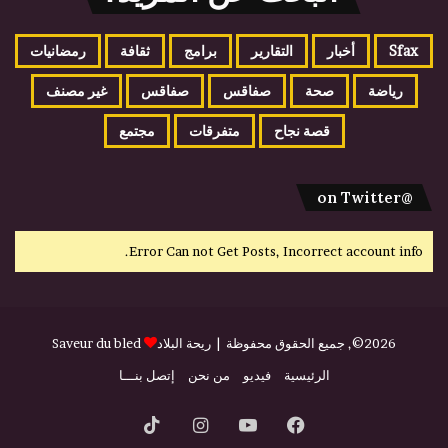
Sfax
أخبار
التقارير
برامج
ثقافة
رمضانيات
رياضة
صحة
صفاقس
صفاقس
غير مصنف
قصة نجاح
متفرقات
مجتمع
@on Twitter
Error Can not Get Posts, Incorrect account info.
2026©, جميع الحقوق محفوظة |
ريحة البلاد
Saveur du bled
الرئيسية
فيديو
من نحن
إتصل بنـــا
فيسبوك
يوتيوب
انستقرام
‫TikTok