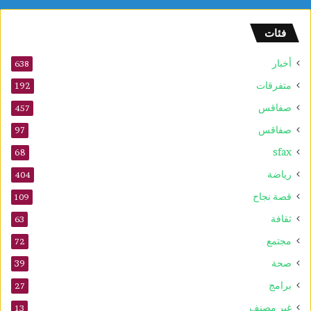
فئات
أخبار
638
متفرقات
192
صفاقس
457
صفاقس
97
sfax
68
رياضة
404
قصة نجاح
109
ثقافة
63
مجتمع
72
صحة
39
برامج
27
غير مصنف
13