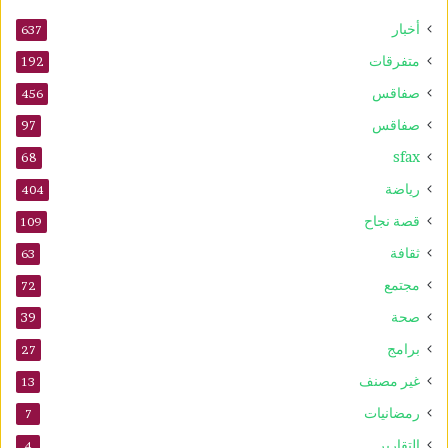
أخبار
637
متفرقات
192
صفاقس
456
صفاقس
97
sfax
68
رياضة
404
قصة نجاح
109
ثقافة
63
مجتمع
72
صحة
39
برامج
27
غير مصنف
13
رمضانيات
7
التقارير
4