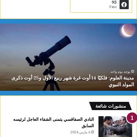
95
Fans
دينة
ي
لعلوم:
ا
لكيًا
ت
1
ب
وت
ا
رة
ا
هر
ل
بيع
ت
يوجد يوم واحد
مدينة العلوم: فلكيًا 14 أوت غرة شهر ربيع الأول و25 أوت ذكرى
لأول
0
المولد النبوي
و25
س
وت
كرى
لمولد
منشورات شائعة
لنبوي
النادي الصفاقسي يتمنى الشفاء العاجل لرئيسه
السابق
6 مارس 2024