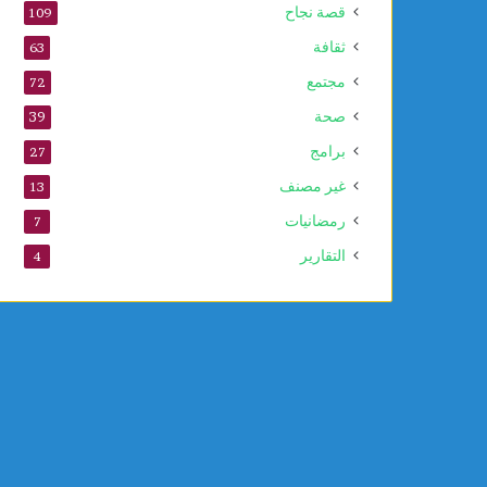
قصة نجاح
109
ثقافة
63
مجتمع
72
صحة
39
برامج
27
غير مصنف
13
رمضانيات
7
التقارير
4