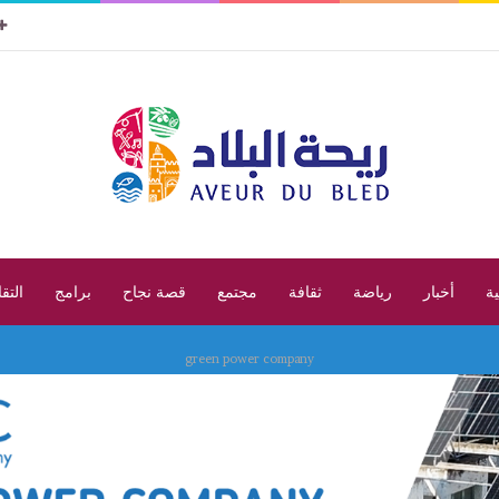
ية
أخبار
رياضة
ثقافة
مجتمع
قصة نجاح
برامج
التق
green power company