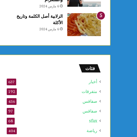
6 مارس 2024
الزلابية أصل الكلمة وتاريخ
الأكلة
6 مارس 2024
فئات
أخبار
637
متفرقات
192
صفاقس
456
صفاقس
97
sfax
68
رياضة
404