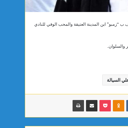
 علي السيالة المعروف ب “زمبو” ابن المدينة العتيقة والمحب الوفي للنادي
 والسلوان.
ي السيالة
بوكيت
Odnoklassniki
مشاركة عبر البريد
طباعة