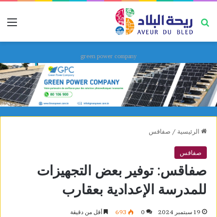
بحث عن
قائ
green power company
الرئيسية
/
صفاقس
صفاقس
صفاقس: توفير بعض التجهيزات
للمدرسة الإعدادية بعقارب
19 سبتمبر 2024
0
693
أقل من دقيقة