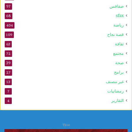
صفاقس
97
sfax
68
رياضة
404
قصة نجاح
109
ثقافة
63
مجتمع
72
صحة
39
برامج
27
غير مصنف
13
رمضانيات
7
التقارير
4
Tlive