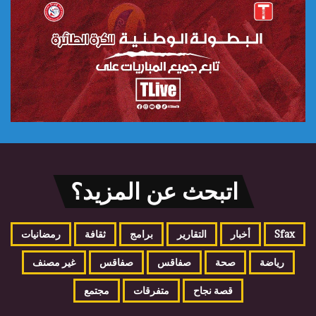
اتبحث عن المزيد؟
Sfax
أخبار
التقارير
برامج
ثقافة
رمضانيات
رياضة
صحة
صفاقس
صفاقس
غير مصنف
قصة نجاح
متفرقات
مجتمع