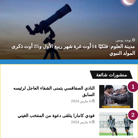
لعلوم:
ا
لكيًا
ت
1
ب
وت
ا
رة
ا
هر
ل
بيع
ت
يوجد يومين
مدينة العلوم: فلكيًا 14 أوت غرة شهر ربيع الأول و25 أوت ذكرى
لأول
0
المولد النبوي
و25
س
وت
كرى
لمولد
منشورات شائعة
لنبوي
النادي الصفاقسي يتمنى الشفاء العاجل لرئيسه
السابق
6 مارس 2024
فودي كامارا يتلقى دعوة من المنتخب الغيني
6 مارس 2024