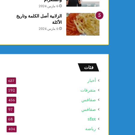
6 مارس 2024
الزلابية أصل الكلمة وتاريخ
الأكلة
6 مارس 2024
فئات
أخبار
637
متفرقات
192
صفاقس
456
صفاقس
97
sfax
68
رياضة
404