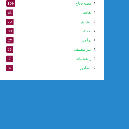
قصة نجاح
109
ثقافة
63
مجتمع
72
صحة
39
برامج
27
غير مصنف
13
رمضانيات
7
التقارير
4