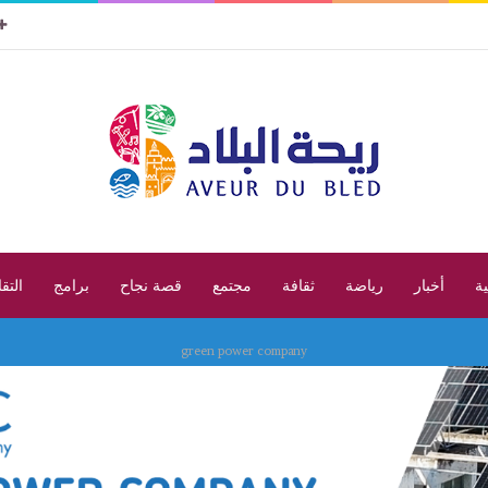
ية
أخبار
رياضة
ثقافة
مجتمع
قصة نجاح
برامج
التق
green power company