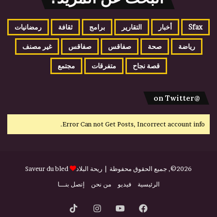
Sfax
أخبار
التقارير
برامج
ثقافة
رمضانيات
رياضة
صحة
صفاقس
صفاقس
غير مصنف
قصة نجاح
متفرقات
مجتمع
@on Twitter
Error Can not Get Posts, Incorrect account info.
2026©, جميع الحقوق محفوظة |
ريحة البلاد
Saveur du bled
الرئيسية
فيديو
من نحن
إتصل بنـــا
فيسبوك
يوتيوب
انستقرام
‫TikTok