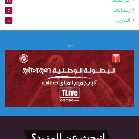
غير مصنف
13
رمضانيات
7
التقارير
4
Tlive
اتبحث عن المزيد؟