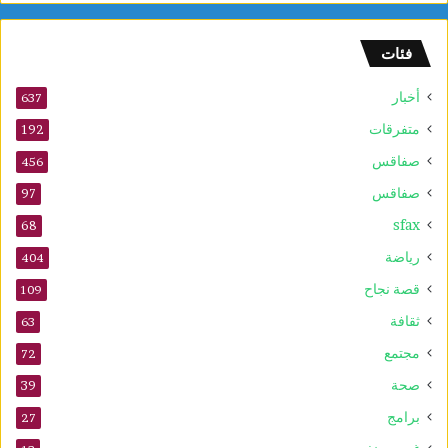
فئات
أخبار
637
متفرقات
192
صفاقس
456
صفاقس
97
sfax
68
رياضة
404
قصة نجاح
109
ثقافة
63
مجتمع
72
صحة
39
برامج
27