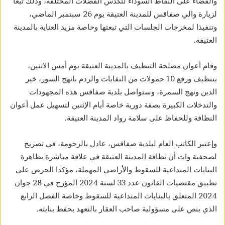
والقضاء على النقاط السوداء لتكدس الفضلات المختلفة، وذلك تبعا
لزيارة والي صفاقس للمدينة العتيقة يوم 26 سبتمبر الماضي،
وتنفيذا لمخرجات الجلسات التي تبعتها وخاصة مزيد العناية بالمدينة
العتيقة.
وقام أعوان مصلحة التنظيف بالمدينة العتيقة يوم أمس الاثنين،
بتنظيف ورفع 10 حمولات من النفايات والردم بانهج السور، خير
الدين ونهج السمرة، وستواصل بلدية صفاقس هذه المجهودات
والتدخلات الكبيرة بصفة دورية خاصة أيام الإثنين لتسهيل عمل أعوان
النظافة وللحفاظ على سلامة رواد المدينة العتيقة.
وإعتبر الكاتب العام لبلدية صفاقس، عادل بالرحومة، في تصريح
لصحفية وات أن نظافة المدينة العتيقة في علاقة مباشرة بظاهرة
البنايات المتداعية للسقوط والأراضي المهملة، مؤكدا الحرص على
تطبيق مقتضيات القانون عدد 33 لسنة 2024 المؤرخ في 28 جوان
2024 المتعلق بالبنايات المتداعية للسقوط وخاصة الفصل الرابع
الذي ينص على مسؤولية صاحب العقار بالتعهد بحفظ بنايته.