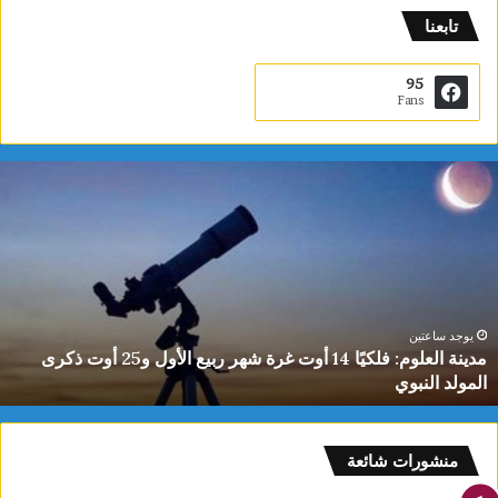
تابعنا
95
Fans
دينة
ي
لعلوم:
ا
لكيًا
ت
1
ب
وت
ا
رة
ا
هر
ل
بيع
ت
يوجد ساعتين
مدينة العلوم: فلكيًا 14 أوت غرة شهر ربيع الأول و25 أوت ذكرى
لأول
0
المولد النبوي
و25
س
وت
كرى
لمولد
منشورات شائعة
لنبوي