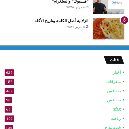
“فيسبوك” وانستغرام”
6 مارس 2024
الزلابية أصل الكلمة وتاريخ الأكلة
6 مارس 2024
فئات
أخبار
629
متفرقات
186
صفاقس
452
صفاقس
93
sfax
64
رياضة
402
قصة نجاح
108