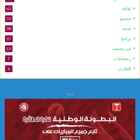
ثقافة
63
مجتمع
70
صحة
38
برامج
27
غير مصنف
13
رمضانيات
7
التقارير
4
Tlive