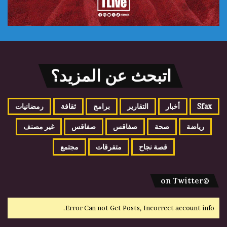
اتبحث عن المزيد؟
Sfax
أخبار
التقارير
برامج
ثقافة
رمضانيات
رياضة
صحة
صفاقس
صفاقس
غير مصنف
قصة نجاح
متفرقات
مجتمع
@on Twitter
Error Can not Get Posts, Incorrect account info.