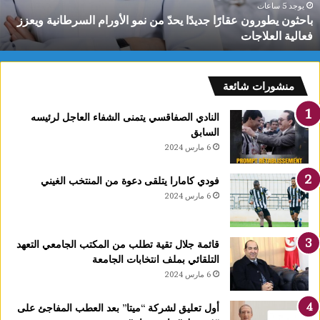
لأورام
ل
يوجد 5 ساعات
باحثون يطورون عقارًا جديدًا يحدّ من نمو الأورام السرطانية ويعزز
لسرطانية
م
فعالية العلاجات
يعزز
ا
عالية
ا
لعلاجات
و
منشورات شائعة
النادي الصفاقسي يتمنى الشفاء العاجل لرئيسه
السابق
6 مارس 2024
فودي كامارا يتلقى دعوة من المنتخب الغيني
6 مارس 2024
قائمة جلال تقية تطلب من المكتب الجامعي التعهد
التلقائي بملف انتخابات الجامعة
6 مارس 2024
أول تعليق لشركة “ميتا” بعد العطب المفاجئ على