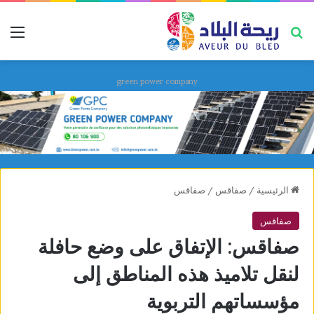
بحث عن
قائ
green power company
الرئيسية
/
صفاقس
/
صفاقس
صفاقس
صفاقس: الإتفاق على وضع حافلة
لنقل تلاميذ هذه المناطق إلى
مؤسساتهم التربوية