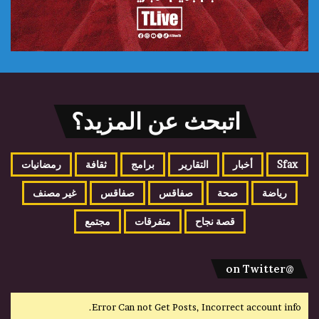
اتبحث عن المزيد؟
Sfax
أخبار
التقارير
برامج
ثقافة
رمضانيات
رياضة
صحة
صفاقس
صفاقس
غير مصنف
قصة نجاح
متفرقات
مجتمع
@on Twitter
Error Can not Get Posts, Incorrect account info.