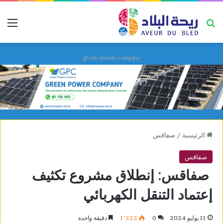
بحث عن
قائ
green power company
الرئيسية
/
صفاقس
صفاقس
صفاقس: إنطلاق مشروع تكثيف
إعتماد التنقل الكهربائي
11 يوليو 2024
0
1٬222
دقيقة واحدة