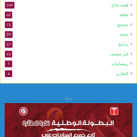
قصة نجاح
109
ثقافة
63
مجتمع
72
صحة
39
برامج
27
غير مصنف
13
رمضانيات
7
التقارير
4
Tlive