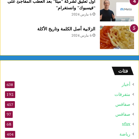
أول تعليق لشركة “ميتا” بعد العطب المفاجئ على
“فيسبوك” وانستغرام”
6 مارس 2024
الزلابية أصل الكلمة وتاريخ الأكلة
6 مارس 2024
فئات
أخبار
638
متفرقات
192
صفاقس
457
صفاقس
97
sfax
68
رياضة
404