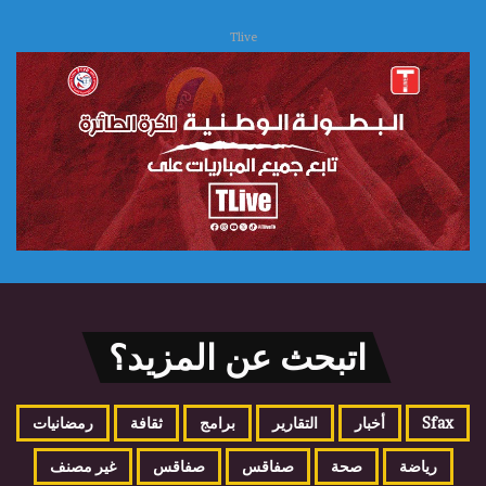
Tlive
اتبحث عن المزيد؟
Sfax
أخبار
التقارير
برامج
ثقافة
رمضانيات
رياضة
صحة
صفاقس
صفاقس
غير مصنف