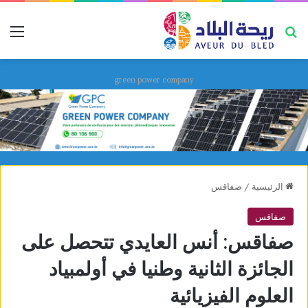
بحث عن
قائ
green power company
الرئيسية
/
صفاقس
صفاقس
صفاقس: أنس العايدي تتحصل على
الجائزة الثانية وطنيا في أولمبياد
العلوم الفيزيائية