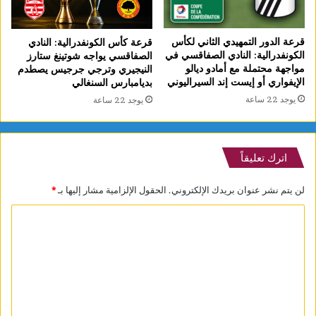
قرعة الدور التمهيدي الثاني لكأس
قرعة كأس الكونفدرالية: النادي
الكونفدرالية: النادي الصفاقسي في
الصفاقسي يواجه شوتينغ ستارز
مواجهة محتملة مع أمادو ديالو
النيجيري وترجي جرجيس يصطدم
الإيفواري أو إيست إند السيراليوني
بديامبارس السنغالي
يوجد 22 ساعة
يوجد 22 ساعة
اترك تعليقاً
لن يتم نشر عنوان بريدك الإلكتروني.
الحقول الإلزامية مشار إليها بـ
*
ا
ل
ت
ع
ل