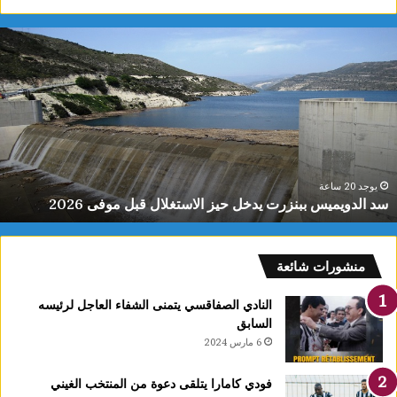
د
ب
لدويميس
ي
بنزرت
ع
دخل
ج
يز
ي
لاستغلال
م
بل
ن
وفى
ا
202
ا
يوجد 20 ساعة
سد الدويميس ببنزرت يدخل حيز الاستغلال قبل موفى 2026
و
ف
ا
منشورات شائعة
النادي الصفاقسي يتمنى الشفاء العاجل لرئيسه
السابق
6 مارس 2024
فودي كامارا يتلقى دعوة من المنتخب الغيني