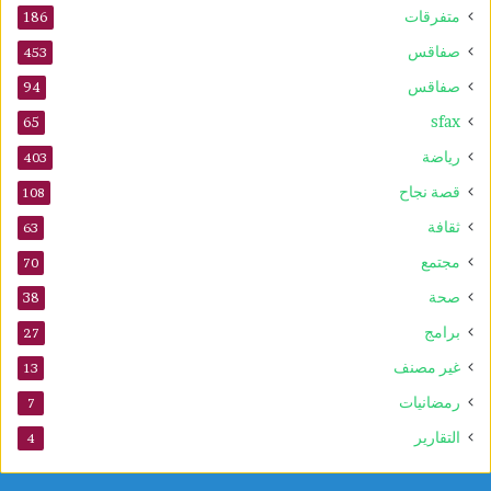
متفرقات
186
صفاقس
453
صفاقس
94
sfax
65
رياضة
403
قصة نجاح
108
ثقافة
63
مجتمع
70
صحة
38
برامج
27
غير مصنف
13
رمضانيات
7
التقارير
4