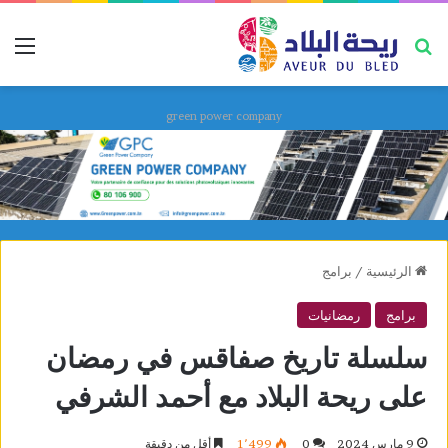
بحث عن
قائ
green power company
الرئيسية
/
برامج
برامج
رمضانيات
سلسلة تاريخ صفاقس في رمضان
على ريحة البلاد مع أحمد الشرفي
9 مارس 2024
0
1٬499
أقل من دقيقة