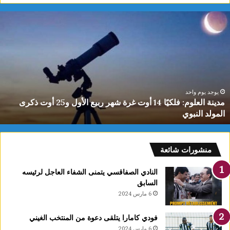
دينة
ي
لعلوم:
ا
لكيًا
ت
1
ب
وت
ا
رة
ا
هر
ل
بيع
ت
يوجد يوم واحد
مدينة العلوم: فلكيًا 14 أوت غرة شهر ربيع الأول و25 أوت ذكرى
لأول
0
المولد النبوي
و25
س
وت
كرى
لمولد
منشورات شائعة
لنبوي
النادي الصفاقسي يتمنى الشفاء العاجل لرئيسه
السابق
6 مارس 2024
فودي كامارا يتلقى دعوة من المنتخب الغيني
6 مارس 2024