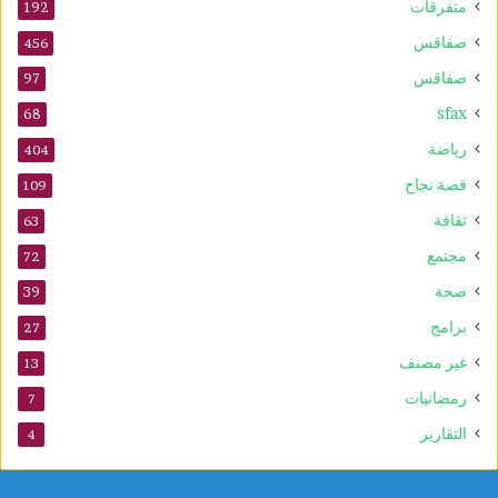
متفرقات
192
صفاقس
456
صفاقس
97
sfax
68
رياضة
404
قصة نجاح
109
ثقافة
63
مجتمع
72
صحة
39
برامج
27
غير مصنف
13
رمضانيات
7
التقارير
4