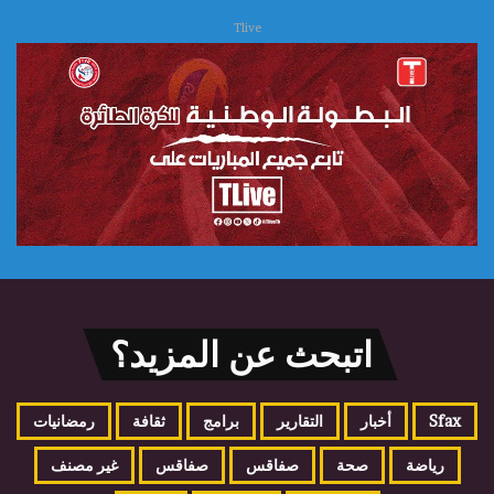
Tlive
اتبحث عن المزيد؟
Sfax
أخبار
التقارير
برامج
ثقافة
رمضانيات
رياضة
صحة
صفاقس
صفاقس
غير مصنف